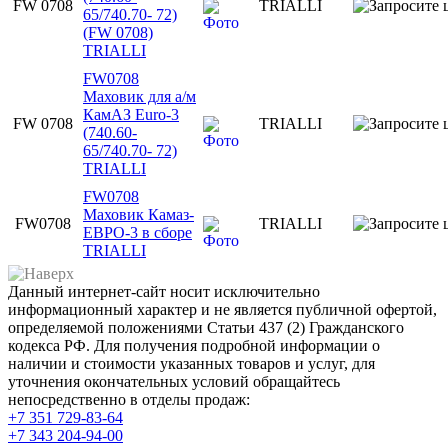
FW 0708
TRIALLI
65/740.70- 72)
(FW 0708)
TRIALLI
FW0708
Маховик для а/м
КамАЗ Euro-3
FW 0708
TRIALLI
(740.60-
65/740.70- 72)
TRIALLI
FW0708
Маховик Камаз-
FW0708
TRIALLI
ЕВРО-3 в сборе
TRIALLI
Данный интернет-сайт носит исключительно
информационный характер и не является публичной офертой,
определяемой положениями Статьи 437 (2) Гражданского
кодекса РФ. Для получения подробной информации о
наличии и стоимости указанных товаров и услуг, для
уточнения окончательных условий обращайтесь
непосредственно в отделы продаж:
+7 351
729-83-64
+7 343
204-94-00