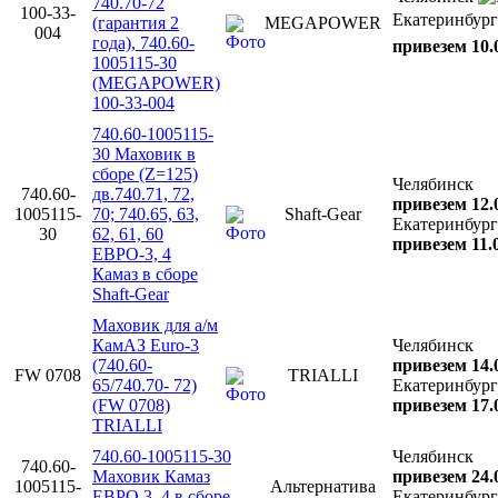
740.70-72
100-33-
Екатеринбург
(гарантия 2
MEGAPOWER
004
года), 740.60-
привезем 10.
1005115-30
(MEGAPOWER)
100-33-004
740.60-1005115-
30 Маховик в
сборе (Z=125)
Челябинск
740.60-
дв.740.71, 72,
привезем 12.
1005115-
70; 740.65, 63,
Shaft-Gear
Екатеринбург
30
62, 61, 60
привезем 11.
ЕВРО-3, 4
Камаз в сборе
Shaft-Gear
Маховик для а/м
КамАЗ Euro-3
Челябинск
(740.60-
привезем 14.
FW 0708
TRIALLI
65/740.70- 72)
Екатеринбург
(FW 0708)
привезем 17.
TRIALLI
740.60-1005115-30
Челябинск
740.60-
Маховик Камаз
привезем 24.
1005115-
Альтернатива
ЕВРО 3, 4 в сборе
Екатеринбург