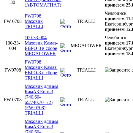
30
(АВТОМАГНАТ)
привезем 25.
Челябинск
FW0708
привезем 11.
FW 0708
Маховик
TRIALLI
Екатеринбург
TRIALLI
привезем 12.
100-33-004
Челябинск
100-33-
Маховик Камаз-
привезем 17.
MEGAPOWER
004
ЕВРО-3 в сборе
Екатеринбург
MEGAPOWER
привезем 18.
FW0708
Маховик Камаз-
FW0708
TRIALLI
ЕВРО-3 в сборе
TRIALLI
Маховик для а/м
КамАЗ Euro-3
(740.60-
FW 0708
TRIALLI
65/740.70- 72)
(FW 0708)
TRIALLI
Маховик для а/м
КамАЗ Euro-3
(740.60-