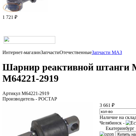
1 721 ₽
Интернет-магазин
Запчасти
Отечественные
Запчасти МАЗ
Шарнир реактивной штанги 
М64221-2919
Артикул М64221-2919
Производитель - РОСТАР
3 661 ₽
Наличие на скла
Челябинск -
Екатеринбург
Купить н