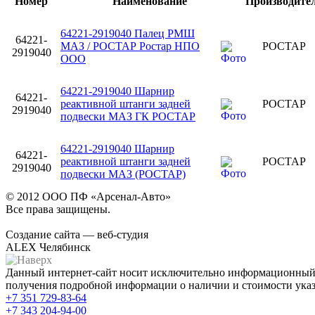
Номер
Наименование
Производите
64221-2919040 Палец РМШ
64221-
МАЗ / РОСТАР Ростар НПО
РОСТАР
2919040
ООО
64221-2919040 Шарнир
64221-
реактивной штанги задней
РОСТАР
2919040
подвески МАЗ ГК РОСТАР
64221-2919040 Шарнир
64221-
реактивной штанги задней
РОСТАР
2919040
подвески МАЗ (РОСТАР)
© 2012 ООО ПФ «Арсенал-Авто»
Все права защищены.
Создание сайта — веб-студия
ALEX Челябинск
Данный интернет-сайт носит исключительно информационный х
получения подробной информации о наличии и стоимости указа
+7 351
729-83-64
+7 343
204-94-00