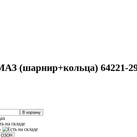
МАЗ (шарнир+кольца) 64221-
дах
 -
а ОЗОН