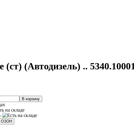
т) (Автодизель) .. 5340.1000
дах
 -
а ОЗОН