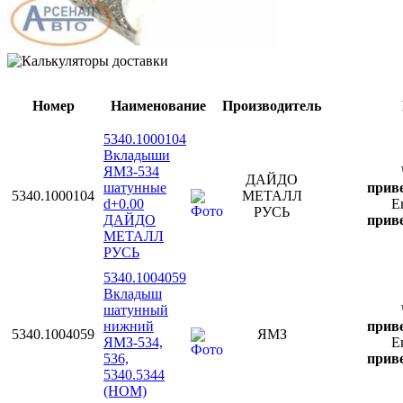
Номер
Наименование
Производитель
5340.1000104
Вкладыши
ЯМЗ-534
ДАЙДО
шатунные
приве
5340.1000104
МЕТАЛЛ
d+0.00
Е
РУСЬ
ДАЙДО
приве
МЕТАЛЛ
РУСЬ
5340.1004059
Вкладыш
шатунный
нижний
приве
5340.1004059
ЯМЗ
ЯМЗ-534,
Е
536,
приве
5340.5344
(НОМ)