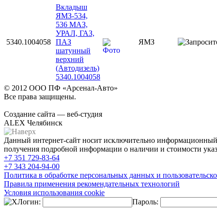
Вкладыш
ЯМЗ-534,
536 МАЗ,
УРАЛ, ГАЗ,
5340.1004058
ПАЗ
ЯМЗ
шатунный
верхний
(Автодизель)
5340.1004058
© 2012 ООО ПФ «Арсенал-Авто»
Все права защищены.
Создание сайта — веб-студия
ALEX Челябинск
Данный интернет-сайт носит исключительно информационный х
получения подробной информации о наличии и стоимости указа
+7 351
729-83-64
+7 343
204-94-00
Политика в обработке персональных данных и пользовательско
Правила применения рекомендательных технологий
Условия использования cookie
Логин:
Пароль: