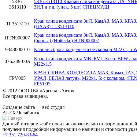
5336-
5336-3513110 Клапан слива конденсата ЛАТУНЬ
3513110
ЗИЛ и т.д. (упак. 5 шт) СПЕЦМАШ
Кран слива конденсата ЗиЛ, КамАЗ, МАЗ, КРАЗ
11.3513110
(ПААЗ) 11.3513110
Кран слива конденсата ЗиЛ, КамАЗ, МАЗ, КРАЗ
HTN900007
(бронза) (Hottecke) HTN900007
9343000010
Клапан сброса конденсата без кольца M22x1, 
Кран слива конденсата MB, RVI, Iveco, BPW с к
076.249-00A
M22x1.5
КРАН СЛИВА КОНДЕСАТА МАЗ, Камаз, ГАЗ, 
FPV005
УРАЛ, БЕЛАЗ латунь, М22x1, 5; с кольцом. (F
FPV005
© 2012 ООО ПФ «Арсенал-Авто»
Все права защищены.
Создание сайта — веб-студия
ALEX Челябинск
Данный интернет-сайт носит исключительно информационный х
получения подробной информации о наличии и стоимости указа
+7 351
729-83-64