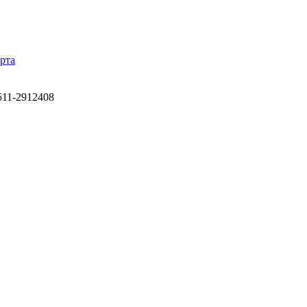
рта
511-2912408