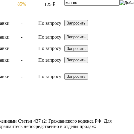
85%
125 ₽
-
По запросу
-
По запросу
-
По запросу
-
По запросу
-
По запросу
ениями Статьи 437 (2) Гражданского кодекса РФ. Для
бращайтесь непосредственно в отделы продаж: