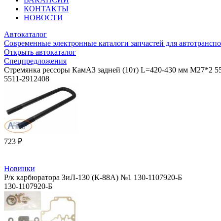
КОНТАКТЫ
НОВОСТИ
Автокаталог
Современные электронные каталоги запчастей для автотранспо
Открыть автокаталог
Спецпредложения
Стремянка рессоры КамАЗ задней (10т) L=420-430 мм М27*2 5
5511-2912408
723 ₽
Новинки
Р/к карбюратора ЗиЛ-130 (К-88А) №1 130-1107920-Б
130-1107920-Б