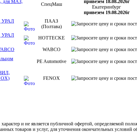
, для МАЗ,
привезем 18.08.2026г
СпецМаш
Екатеринбург
привезем 19.08.2026г
, УРАЛ
ПААЗ
(Полтава)
, УРАЛ
HOTTECKE
5 WABCO
WABCO
ольцом
PE Automotive
ЗИЛ,
ENOX)
FENOX
арактер и не является публичной офертой, определяемой полож
нных товаров и услуг, для уточнения окончательных условий о