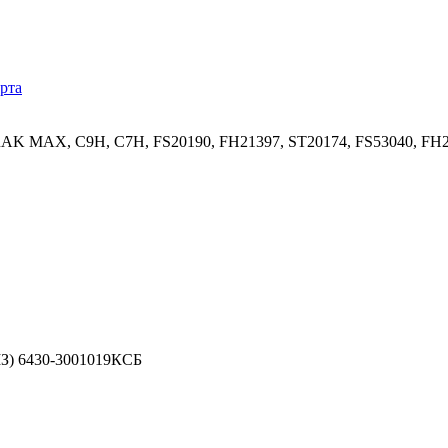
рта
TRAK MAX, C9H, C7H, FS20190, FH21397, ST20174, FS53040, F
МЗ) 6430-3001019КСБ