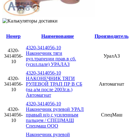
Номер
Наименование
Производитель
4320-3414056-10
4320-
Наконечник тяги
3414056-
УралАЗ
рул.трапеции прав.в сб.
10
(усил.пале) УРАЛАЗ
4320-3414056-10
4320-
НАКОНЕЧНИК ТЯГИ
3414056-
РУЛЕВОЙ ТРАП ПР В СБ
Автомагнат
10
(на а/м после 2003г.в.)
Автомагнат
4320-3414056-10
4320-
Наконечник рулевой УРАЛ
3414056-
правый н/о с усиленным
СпецМаш
10
пальцем / СПЕЦМАШ
Спецмаш ООО
Наконечник рулевой