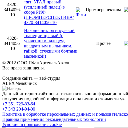
тяги УРАЛ правый
4320-
(усиленный палец) в
3414056-
Промперспектива
сборе РИФ
10
(ПРОМПЕРСПЕКТИВА)
4320-3414056-10
Наконечник тяги рулевой
трапеции правый (с
4320-
усиленным пальцем,
3414056-
Прочее
квадратным пыльником,
10
гайкой, стяжными болтами,
масленкой)
© 2012 ООО ПФ «Арсенал-Авто»
Все права защищены.
Создание сайта — веб-студия
ALEX Челябинск
Данный интернет-сайт носит исключительно информационный х
получения подробной информации о наличии и стоимости указа
+7 351
729-83-64
+7 343
204-94-00
Политика в обработке персональных данных и пользовательско
Правила применения рекомендательных технологий
Условия использования cookie