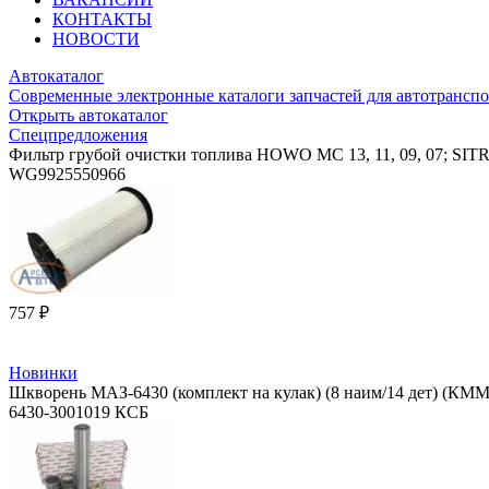
КОНТАКТЫ
НОВОСТИ
Автокаталог
Современные электронные каталоги запчастей для автотранспо
Открыть автокаталог
Спецпредложения
Фильтр грубой очистки топлива HOWO MC 13, 11, 09, 07; SI
WG9925550966
757 ₽
Новинки
Шкворень МАЗ-6430 (комплект на кулак) (8 наим/14 дет) (КМ
6430-3001019 КСБ