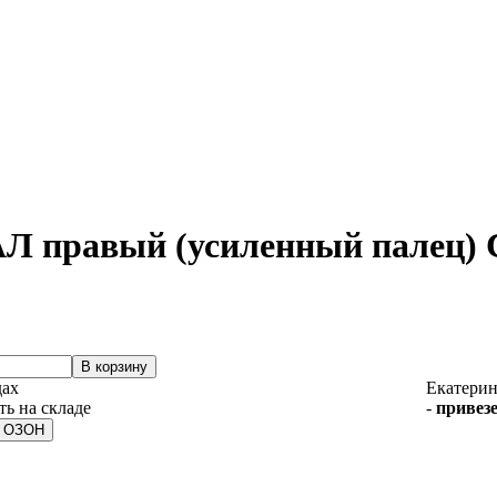
АЛ правый (усиленный палец) 
дах
Екатерин
-
привезе
а ОЗОН