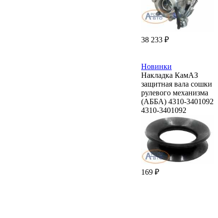
38 233 ₽
Новинки
Накладка КамАЗ
защитная вала сошки
рулевого механизма
(АББА) 4310-3401092
4310-3401092
169 ₽