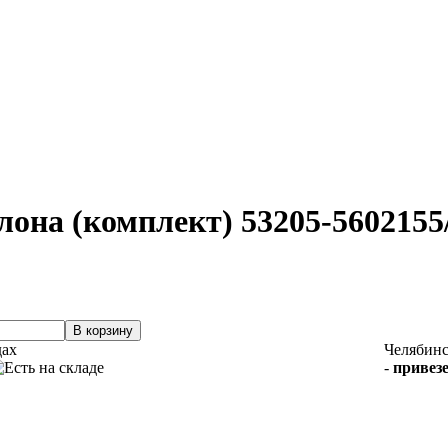
она (комплект) 53205-5602155
дах
Челябин
-
привезе