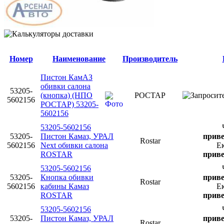
Номер
Наименование
Производитель
Пистон КамАЗ
обивки салона
53205-
(кнопка) (НПО
РОСТАР
5602156
РОСТАР) 53205-
5602156
53205-5602156
53205-
Пистон Камаз, УРАЛ
приве
Rostar
5602156
Next обивки салона
Е
ROSTAR
приве
53205-5602156
53205-
Кнопка обивки
приве
Rostar
5602156
кабины Камаз
Е
ROSTAR
приве
53205-5602156
53205-
Пистон Камаз, УРАЛ
приве
Rostar