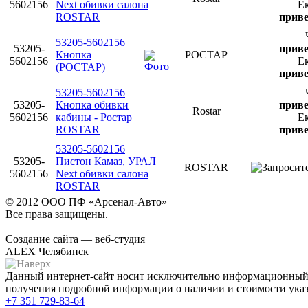
5602156
Next обивки салона
Е
ROSTAR
приве
53205-5602156
53205-
приве
Кнопка
РОСТАР
5602156
Е
(РОСТАР)
приве
53205-5602156
53205-
Кнопка обивки
приве
Rostar
5602156
кабины - Ростар
Е
ROSTAR
приве
53205-5602156
53205-
Пистон Камаз, УРАЛ
ROSTAR
5602156
Next обивки салона
ROSTAR
© 2012 ООО ПФ «Арсенал-Авто»
Все права защищены.
Создание сайта — веб-студия
ALEX Челябинск
Данный интернет-сайт носит исключительно информационный х
получения подробной информации о наличии и стоимости указа
+7 351
729-83-64