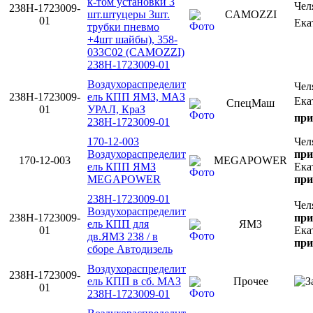
к-том установки 3
Чел
238Н-1723009-
шт.штуцеры 3шт.
CAMOZZI
01
Ека
трубки пневмо
+4шт шайбы), 358-
033С02 (CAMOZZI)
238Н-1723009-01
Воздухораспределит
Чел
238Н-1723009-
ель КПП ЯМЗ, МАЗ
Ека
СпецМаш
01
УРАЛ, КраЗ
при
238Н-1723009-01
170-12-003
Чел
Воздухораспределит
при
170-12-003
MEGAPOWER
ель КПП ЯМЗ
Ека
MEGAPOWER
при
238Н-1723009-01
Чел
Воздухораспределит
238Н-1723009-
при
ель КПП для
ЯМЗ
01
Ека
дв.ЯМЗ 238 / в
при
сборе Автодизель
Воздухораспределит
238Н-1723009-
ель КПП в сб. МАЗ
Прочее
01
238Н-1723009-01