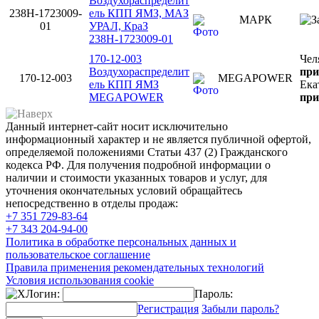
Воздухораспределит
238Н-1723009-
ель КПП ЯМЗ, МАЗ
МАРК
01
УРАЛ, КраЗ
238Н-1723009-01
170-12-003
Чел
Воздухораспределит
при
170-12-003
MEGAPOWER
ель КПП ЯМЗ
Ека
MEGAPOWER
при
Данный интернет-сайт носит исключительно
информационный характер и не является публичной офертой,
определяемой положениями Статьи 437 (2) Гражданского
кодекса РФ. Для получения подробной информации о
наличии и стоимости указанных товаров и услуг, для
уточнения окончательных условий обращайтесь
непосредственно в отделы продаж:
+7 351
729-83-64
+7 343
204-94-00
Политика в обработке персональных данных и
пользовательское соглашение
Правила применения рекомендательных технологий
Условия использования cookie
Логин:
Пароль:
Регистрация
Забыли пароль?