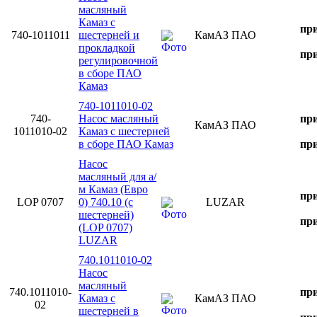
масляный
Камаз с
при
740-1011011
шестерней и
КамАЗ ПАО
прокладкой
при
регулировочной
в сборе ПАО
Камаз
740-1011010-02
740-
Насос масляный
при
КамАЗ ПАО
1011010-02
Камаз с шестерней
в сборе ПАО Камаз
при
Насос
масляный для а/
м Камаз (Евро
при
LOP 0707
0) 740.10 (с
LUZAR
шестерней)
при
(LOP 0707)
LUZAR
740.1011010-02
Насос
масляный
740.1011010-
при
Камаз с
КамАЗ ПАО
02
шестерней в