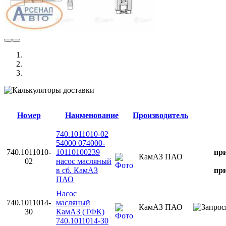
Номер
Наименование
Производитель
740.1011010-02
54000 074000-
740.1011010-
10110100239
при
КамАЗ ПАО
02
насос масляный
в сб. КамАЗ
при
ПАО
Насос
740.1011014-
масляный
КамАЗ ПАО
30
КамАЗ (ТФК)
740.1011014-30