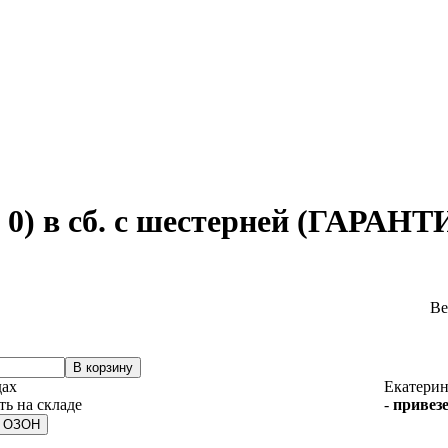
) в сб. с шестерней (ГАРАНТИЯ
Ве
дах
Екатерин
-
привезе
а ОЗОН