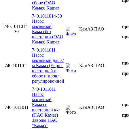
при
сборе (ОАО
Камаз) Kamaz
740.1011014-30
Насос
740.1011014-
масляный
при
КамАЗ ПАО
30
Камаз без
шестерни (ОАО
при
Камаз) Kamaz
740.1011011
Насос
масляный для а/
при
740.1011011
м Камаз (Евро с
КамАЗ ПАО
шестерней в
при
сборе и прокл.
регулировочной
740-1011011
Насос
масляный
Камаз с
при
740-1011011
КамАЗ ПАО
шестерней к-т
(ПАО Камаз)
при
Заводы ПАО
"Камаз"