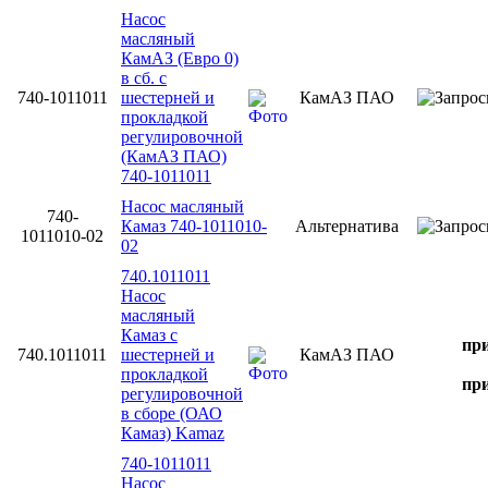
Насос
масляный
КамАЗ (Евро 0)
в сб. с
740-1011011
шестерней и
КамАЗ ПАО
прокладкой
регулировочной
(КамАЗ ПАО)
740-1011011
Насос масляный
740-
Камаз 740-1011010-
Альтернатива
1011010-02
02
740.1011011
Насос
масляный
Камаз с
при
740.1011011
шестерней и
КамАЗ ПАО
прокладкой
при
регулировочной
в сборе (ОАО
Камаз) Kamaz
740-1011011
Насос