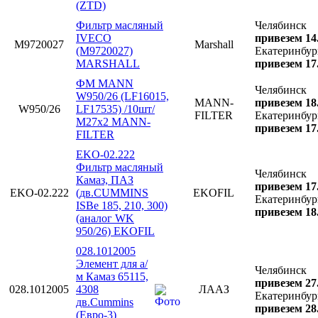
(ZTD)
Фильтр масляный
Челябинск
IVECO
привезем 14
M9720027
Marshall
(M9720027)
Екатеринбур
MARSHALL
привезем 17
ФМ MANN
Челябинск
W950/26 (LF16015,
MANN-
привезем 18
W950/26
LF17535) /10шт/
FILTER
Екатеринбур
М27х2 MANN-
привезем 17
FILTER
EKO-02.222
Фильтр масляный
Челябинск
Камаз, ПАЗ
привезем 17
EKO-02.222
(дв.CUMMINS
EKOFIL
Екатеринбур
ISBe 185, 210, 300)
привезем 18
(аналог WK
950/26) EKOFIL
028.1012005
Элемент для а/
Челябинск
м Камаз 65115,
привезем 27
028.1012005
4308
ЛААЗ
Екатеринбур
дв.Cummins
привезем 28
(Евро-3)