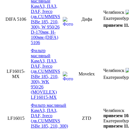
масляный
КамАЗ, ПАЗ,
DAF, Iveco
Челябинск
(дв.CUMMINS
Екатеринбур
DIFA 5106
Дифа
ISBe 185, 210,
привезем 11
300), W 950/26
D-170мм, H-
100мм (DIFA)
5106
Фильтр
масляный
КамАЗ, ПАЗ,
DAF, Iveco
Челябинск
LF16015-
(дв.CUMMINS
Movelex
MX
ISBe 185, 210,
Екатеринбу
300), WK
950/26
(MOVELEX)
LF16015-MX
Фильтр масляный
КамАЗ, ПАЗ,
Челябинск
DAF, Iveco
привезем 10
LF16015
ZTD
(дв.CUMMINS
Екатеринбур
ISBe 185, 210, 300)
привезем 11