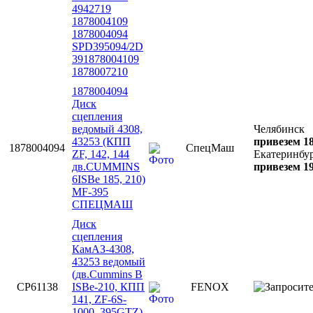
4942719
1878004109
1878004094
SPD395094/2D
391878004109
1878007210
1878004094
Диск
сцепления
ведомый 4308,
Челябинск
43253 (КПП
привезем 18
1878004094
СпецМаш
ZF, 142, 144
Екатеринбу
дв.CUMMINS
привезем 19
6ISBe 185, 210)
MF-395
СПЕЦМАШ
Диск
сцепления
КамАЗ-4308,
43253 ведомый
(дв.Cummins B
CP61138
ISBe-210, КПП
FENOX
141, ZF-6S-
1000, 395GTZ),