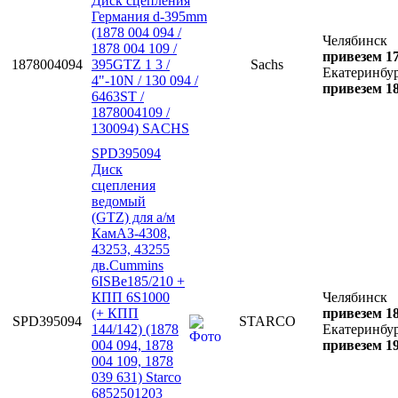
Диск сцепления
Германия d-395mm
(1878 004 094 /
Челябинск
1878 004 109 /
привезем 17
1878004094
395GTZ 1 3 /
Sachs
Екатеринбу
4"-10N / 130 094 /
привезем 18
6463ST /
1878004109 /
130094) SACHS
SPD395094
Диск
сцепления
ведомый
(GTZ) для а/м
КамАЗ-4308,
43253, 43255
дв.Cummins
6ISBe185/210 +
КПП 6S1000
Челябинск
(+ КПП
привезем 18
SPD395094
STARCO
144/142) (1878
Екатеринбу
004 094, 1878
привезем 19
004 109, 1878
039 631) Starco
6852501203