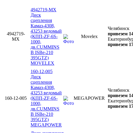
4942719-MX
Диск
сцепления
Камаз-4308,
Челябинск
43253 ведомый
4942719-
привезем 14
(КПП-ZF-6S-
Movelex
MX
Екатеринбу
1000,
привезем 17
дв.CUMMINS
B ISBe-210
395GTZ)
MOVELEX
160-12-005
Диск
сцепления
Камаз-4308,
Челябинск
43253 ведомый
привезем 14
160-12-005
(КПП-ZF-6S-
MEGAPOWER
Екатеринбу
1000,
привезем 17
дв.CUMMINS
B ISBe-210
395GTZ)
MEGAPOWER