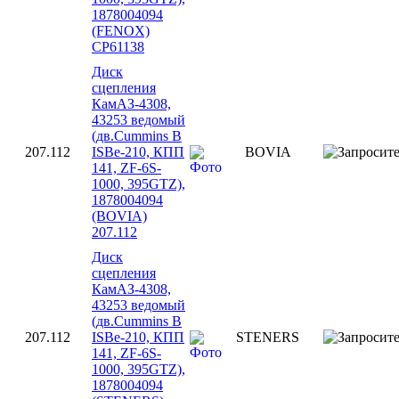
1878004094
(FENOX)
CP61138
Диск
сцепления
КамАЗ-4308,
43253 ведомый
(дв.Cummins B
207.112
ISBe-210, КПП
BOVIA
141, ZF-6S-
1000, 395GTZ),
1878004094
(BOVIA)
207.112
Диск
сцепления
КамАЗ-4308,
43253 ведомый
(дв.Cummins B
207.112
ISBe-210, КПП
STENERS
141, ZF-6S-
1000, 395GTZ),
1878004094