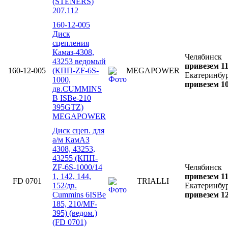
(STENERS)
207.112
160-12-005
Диск
сцепления
Камаз-4308,
Челябинск
43253 ведомый
привезем 11
160-12-005
(КПП-ZF-6S-
MEGAPOWER
Екатеринбу
1000,
привезем 10
дв.CUMMINS
B ISBe-210
395GTZ)
MEGAPOWER
Диск сцеп. для
а/м КамАЗ
4308, 43253,
43255 (КПП-
ZF-6S-1000/14
Челябинск
1, 142, 144,
привезем 11
FD 0701
TRIALLI
152/дв.
Екатеринбу
Cummins 6ISBe
привезем 12
185, 210/MF-
395) (ведом.)
(FD 0701)