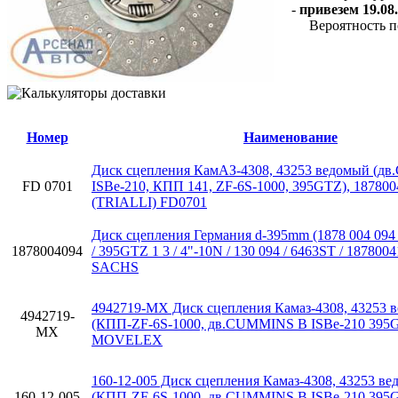
-
привезем 19.08.
Вероятность п
Номер
Наименование
Диск сцепления КамАЗ-4308, 43253 ведомый (дв
FD 0701
ISBe-210, КПП 141, ZF-6S-1000, 395GTZ), 187800
(TRIALLI) FD0701
Диск сцепления Германия d-395mm (1878 004 094 
1878004094
/ 395GTZ 1 3 / 4"-10N / 130 094 / 6463ST / 1878004
SACHS
4942719-MX Диск сцепления Камаз-4308, 43253 
4942719-
(КПП-ZF-6S-1000, дв.CUMMINS B ISBe-210 395
MX
MOVELEX
160-12-005 Диск сцепления Камаз-4308, 43253 в
160-12-005
(КПП-ZF-6S-1000, дв.CUMMINS B ISBe-210 395