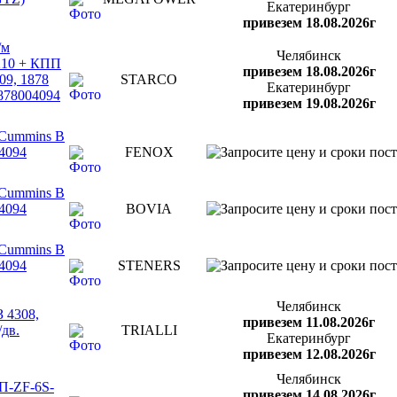
Екатеринбург
привезем 18.08.2026г
/м
Челябинск
210 + КПП
привезем 18.08.2026г
09, 1878
STARCO
Екатеринбург
1878004094
привезем 19.08.2026г
.Cummins B
4094
FENOX
.Cummins B
4094
BOVIA
.Cummins B
4094
STENERS
Челябинск
 4308,
привезем 11.08.2026г
/дв.
TRIALLI
Екатеринбург
привезем 12.08.2026г
Челябинск
ПП-ZF-6S-
привезем 14.08.2026г