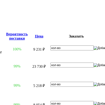
Вероятность
Цена
Заказать
поставки
100%
9 231 ₽
99%
23 730 ₽
99%
5 218 ₽
99%
8 054 ₽