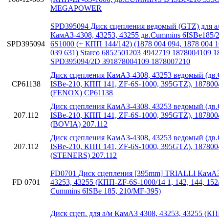
MEGAPOWER
SPD395094 Диск сцепления ведомый (GTZ) для а
КамАЗ-4308, 43253, 43255 дв.Cummins 6ISBe185/
SPD395094
6S1000 (+ КПП 144/142) (1878 004 094, 1878 004 1
039 631) Starco 6852501203 4942719 1878004109 
SPD395094/2D 391878004109 1878007210
Диск сцепления КамАЗ-4308, 43253 ведомый (дв
CP61138
ISBe-210, КПП 141, ZF-6S-1000, 395GTZ), 187800
(FENOX) CP61138
Диск сцепления КамАЗ-4308, 43253 ведомый (дв
207.112
ISBe-210, КПП 141, ZF-6S-1000, 395GTZ), 187800
(BOVIA) 207.112
Диск сцепления КамАЗ-4308, 43253 ведомый (дв
207.112
ISBe-210, КПП 141, ZF-6S-1000, 395GTZ), 187800
(STENERS) 207.112
FD0701 Диск сцепления [395mm] TRIALLI КамАЗ
FD 0701
43253, 43255 (КПП-ZF-6S-1000/14 1, 142, 144, 152
Cummins 6ISBe 185, 210/MF-395)
Диск сцеп. для а/м КамАЗ 4308, 43253, 43255 (К