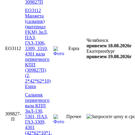
309827П
EO3112
Манжета
(сальник)
(материал
FKM) ЗиЛ,
ПАЗ,
Челябинск
ГАЗ-3306,
привезем 18.08.2026г
EO3112
3309, 3310,
Espra
Екатеринбург
4301 вала
привезем 19.08.2026г
первичного
КПП
(309827П)
(2,
2*42*62*10)
Espra
Сальник
первичного
вала КПП
ЗиЛ-130,
309827-
5301, ПАЗ,
Прочее
П
ГАЗ-3309,
4301
(42*62*10*1,