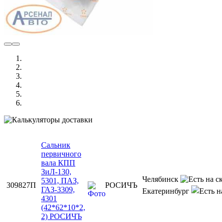
Сальник
первичного
вала КПП
ЗиЛ-130,
Челябинск
5301, ПАЗ,
309827П
РОСИЧЪ
ГАЗ-3309,
Екатеринбург
4301
(42*62*10*2,
2) РОСИЧЪ