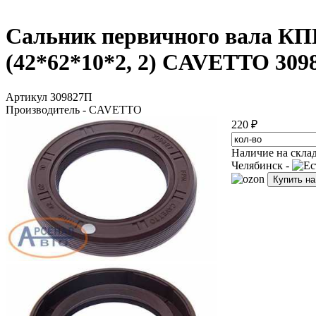
Сальник первичного вала КПП 
(42*62*10*2, 2) CAVETTO 309
Артикул 309827П
Производитель - CAVETTO
220 ₽
Наличие на скла
Челябинск -
Купить н