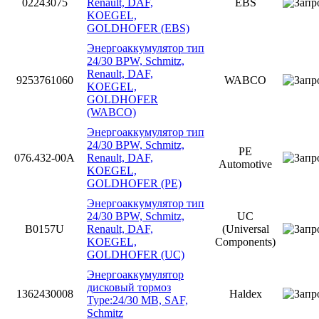
02243075
Renault, DAF,
EBS
KOEGEL,
GOLDHOFER (EBS)
Энергоаккумулятор тип
24/30 BPW, Schmitz,
Renault, DAF,
9253761060
WABCO
KOEGEL,
GOLDHOFER
(WABCO)
Энергоаккумулятор тип
24/30 BPW, Schmitz,
PE
076.432-00A
Renault, DAF,
Automotive
KOEGEL,
GOLDHOFER (PE)
Энергоаккумулятор тип
24/30 BPW, Schmitz,
UC
B0157U
Renault, DAF,
(Universal
KOEGEL,
Components)
GOLDHOFER (UC)
Энергоаккумулятор
дисковый тормоз
1362430008
Haldex
Type:24/30 MB, SAF,
Schmitz