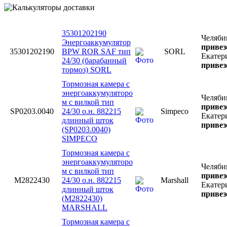
35301202190
Челяби
Энергоаккумулятор
привез
35301202190
BPW ROR SAF тип
SORL
Екатер
24/30 (барабанный
привез
тормоз) SORL
Тормозная камера с
энергоаккумуляторо
Челяби
м с вилкой тип
привез
SP0203.0040
24/30 о.н. 882215
Simpeco
Екатер
длинный шток
привез
(SP0203.0040)
SIMPECO
Тормозная камера с
энергоаккумуляторо
Челяби
м с вилкой тип
привез
M2822430
24/30 о.н. 882215
Marshall
Екатер
длинный шток
привез
(M2822430)
MARSHALL
Тормозная камера с