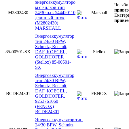
энергоаккумуляторо
Челяби
м с вилкой тип
привез
M2802430
24/30 о.н. 544420110
Marshall
Екатер
длинный шток
привез
(M2802430)
MARSHALL
Энергоаккумулятор
тип 24/30 BPW,
Schmitz, Renault,
85-00501-SX
DAF, KOEGEL,
Stellox
GOLDHOFER
(Stellox) 85-00501-
SX
Энергоаккумулятор
тип 24/30 BPW,
Schmitz, Renault,
DAF, KOEGEL,
BCDE24301
FENOX
GOLDHOFER,
9253761060
(FENOX)
BCDE24301
Энергоаккумулятор тип
24/30 BPW, Schmitz,