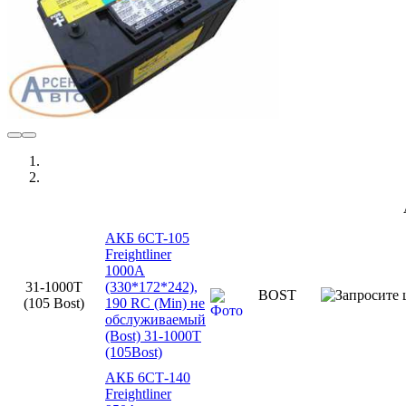
АКБ 6CT-105
Freightliner
1000А
31-1000T
(330*172*242),
BOST
(105 Bost)
190 RC (Min) не
обслуживаемый
(Bost) 31-1000T
(105Bost)
АКБ 6СТ-140
Freightliner