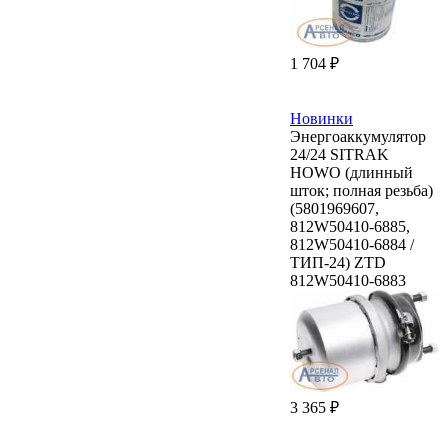
1 704 ₽
Новинки
Энергоаккумулятор
24/24 SITRAK
HOWO (длинный
шток; полная резьба)
(5801969607,
812W50410-6885,
812W50410-6884 /
ТИП-24) ZTD
812W50410-6883
3 365 ₽