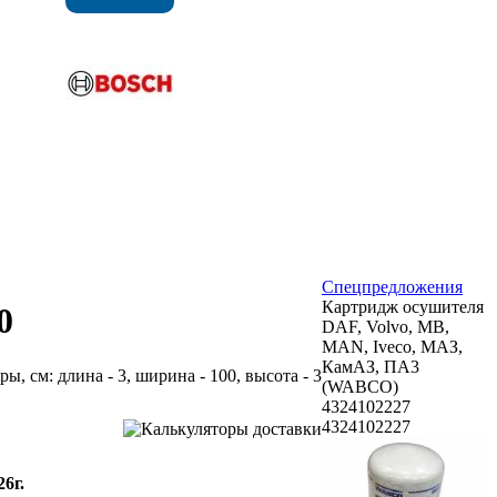
Спецпредложения
Картридж осушителя
0
DAF, Volvo, MB,
MAN, Iveco, МАЗ,
КамАЗ, ПА3
еры, см: длина - 3, ширина - 100, высота - 3
(WABCO)
4324102227
4324102227
26г.