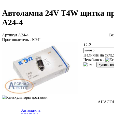
Автолампа 24V Т4W щитка пр
А24-4
Артикул А24-4
Ве
Производитель - КЭП
12 ₽
Наличие на скла
Челябинск -
Купить н
АНАЛО
Автолампа