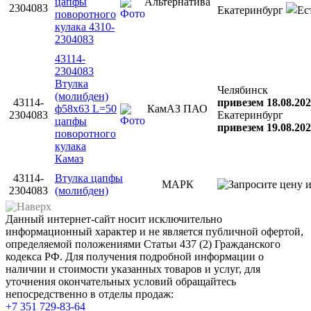
цапфы
Альтернатива
2304083
Екатеринбург
поворотного
кулака 4310-
2304083
43114-
2304083
Втулка
Челябинск
(молибден)
43114-
привезем 18.08.202
ф58х63 L=50
КамАЗ ПАО
2304083
Екатеринбург
цапфы
привезем 19.08.202
поворотного
кулака
Камаз
43114-
Втулка цапфы
МАРК
2304083
(молибден)
Данный интернет-сайт носит исключительно
информационный характер и не является публичной офертой,
определяемой положениями Статьи 437 (2) Гражданского
кодекса РФ. Для получения подробной информации о
наличии и стоимости указанных товаров и услуг, для
уточнения окончательных условий обращайтесь
непосредственно в отделы продаж:
+7 351
729-83-64