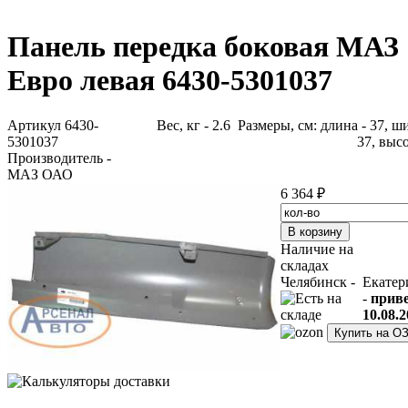
Панель передка боковая МАЗ
Евро левая 6430-5301037
Артикул 6430-
Вес, кг - 2.6 Размеры, см: длина - 37, ш
5301037
37, высо
Производитель -
МАЗ ОАО
6 364 ₽
Наличие на
складах
Челябинск -
Екатер
-
прив
10.08.2
Купить на О