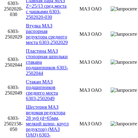
Главная пара МАЗ
6303-
Z=25/13 сред.моста
2502020-
МАЗ ОАО
с чашками 6303-
030
2502020-030
Втулка МАЗ
6303-
распорная
МАЗ ОАО
2502029
редуктора среднего
моста 6303-2502029
Пластина МАЗ
стопорная шпильки
6303-
стакана
МАЗ ОАО
2502044
подшипников 6303-
2502044
Стакан МАЗ
6303-
подшипников
МАЗ ОАО
2502049
среднего моста
6303-2502049
Шестерня МАЗ
ведомая редуктора
6303-
28 зуб (d=65мм,
2502158-
мелкий шлиц, кругл
МАЗ ОАО
050
редуктор) (МАЗ
ОАО) 6303-