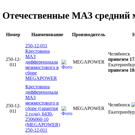
Отечественные МАЗ средний 
Номер
Наименование
Производитель
Н
250-12-011
Крестовина
Челябинск
МАЗ
250-12-
привезем 17
дифференциала
MEGAPOWER
011
Екатеринбур
межмостового в
привезем 18
сборе
MEGAPOWER
Крестовина
дифференциала
МАЗ
межмостового в
Челябинск
250-12-
сборе (гарантия
MEGAPOWER
011
Екатеринбу
2 года), 6430-
2506060-10
(MEGAPOWER)
250-12-011