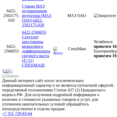
Стакан МАЗ
6422-
подшипников
2502175-
редуктора (МАЗ
МАЗ ОАО
020
ОАО) 6422-
2502175-020
6422-2506055
Сателлит
крестовины
Челябинск
6422-
межосевого
привезем 18
СпецМаш
2506055
дифференциала
Екатеринбур
среднего моста
привезем 19
(Z=11)
СПЕЦМАШ
1
2
Данный интернет-сайт носит исключительно
информационный характер и не является публичной офертой,
определяемой положениями Статьи 437 (2) Гражданского
кодекса РФ. Для получения подробной информации о
наличии и стоимости указанных товаров и услуг, для
уточнения окончательных условий обращайтесь
непосредственно в отделы продаж:
+7 351
729-83-64