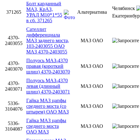
Болт карданный
Челябинск
МАЗ, КрАЗ,
371265
Альтернатива
УРАЛ М10*1*55
Екатеринбу
в сб. 371265
Сателлит
дифференциала
4370-
МАЗ заднего моста,
МАЗ ОАО
2403055
103-2403055 ОАО
МАЗ 4370-2403055
Полуось МАЗ-4370
4370-
правая (короткий
МАЗ ОАО
2403070
шлиц) 4370-2403070
Полуось МАЗ-4370
4370-
левая (длинный
МАЗ ОАО
2403071
шлиц) 4370-2403071
Гайка МАЗ цапфы
5336-
среднего моста (со
МАЗ ОАО
3104076
штырем) ОАО МАЗ
Гайка МАЗ цапфы
5336-
среднего моста
МАЗ ОАО
3104087
ОАО МАЗ