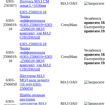
6303-
Полуось МАЗ СМ
МАЗ ОАО
2503071
левая L=1030мм
6303-2506019-18
Чашка
Челябинск
6303-
дифференциала
привезем 18
2506019-
(6303-2506019+6303
СпецМаш
Екатеринбур
18
-2506018) МОД
привезем 19
комплект, для МАЗ
СПЕЦМАШ
6303-2506019-18
Чашка
Челябинск
6303-
дифференциала
привезем 18
2506019-
(6303-2506019+6303
СпецМаш
Екатеринбур
18
-2506018) МОД
привезем 19
комплект, для МАЗ
СПЕЦМАШ
Шестерня МАЗ
6303-
МОД вала заднего
МАЗ ОАО
2506050
(16 зуб) 6303-
2506050
Шайба опорная
шестерни
6303-
сателлитов МАЗ
МАЗ ОАО