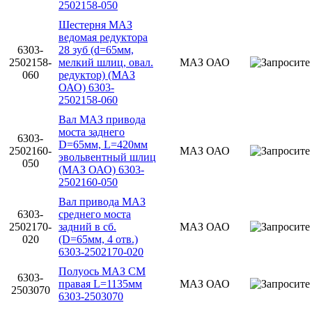
2502158-050
Шестерня МАЗ
ведомая редуктора
6303-
28 зуб (d=65мм,
2502158-
мелкий шлиц, овал.
МАЗ ОАО
060
редуктор) (МАЗ
ОАО) 6303-
2502158-060
Вал МАЗ привода
моста заднего
6303-
D=65мм, L=420мм
2502160-
МАЗ ОАО
эвольвентный шлиц
050
(МАЗ ОАО) 6303-
2502160-050
Вал привода МАЗ
6303-
среднего моста
2502170-
задний в сб.
МАЗ ОАО
020
(D=65мм, 4 отв.)
6303-2502170-020
Полуось МАЗ СМ
6303-
правая L=1135мм
МАЗ ОАО
2503070
6303-2503070