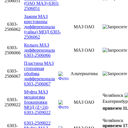
2506051
(ОАО МАЗ) 6303-
2506051
Зажим МАЗ
крестовины
6303-
дифференциала
МАЗ ОАО
2506062
(гайка) МОД 6303-
2506062
Кольцо МАЗ
6303-
дифференциала
МАЗ ОАО
2506066
6303-2506066
Пластина МАЗ
стопорная
6303-
обоймы
Альтернатива
2506067
дифференциала
6303-2506067
Муфта МАЗ
Челябинск
механизма
6303-
Екатеринбур
блокировки
МАЗ ОАО
2509022
МОД (Z=24)
привезем 11
6303-2509022
Челябинск
6303-2509022
6303-
привезем 17