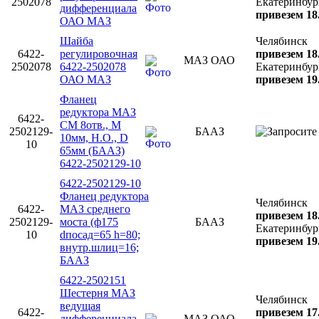
2502078
Екатеринбур
дифференциала
привезем 18
ОАО МАЗ
Шайба
Челябинск
6422-
регулировочная
привезем 18
МАЗ ОАО
2502078
6422-2502078
Екатеринбур
ОАО МАЗ
привезем 19
Фланец
редуктора МАЗ
6422-
СМ 8отв., М
2502129-
БААЗ
10мм, Н.О., D
10
65мм (БААЗ)
6422-2502129-10
6422-2502129-10
Фланец редуктора
Челябинск
6422-
МАЗ среднего
привезем 18
2502129-
моста (ф175
БААЗ
Екатеринбур
10
dпосад=65 h=80;
привезем 19
внутр.шлиц=16;
БААЗ
6422-2502151
Шестерня МАЗ
Челябинск
ведущая
6422-
привезем 17
дифференциала
МАЗ ОАО