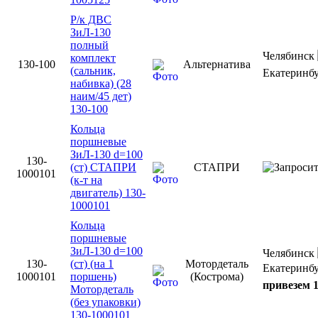
Р/к ДВС
ЗиЛ-130
полный
Челябинск
комплект
130-100
Альтернатива
(сальник,
Екатеринб
набивка) (28
наим/45 дет)
130-100
Кольца
поршневые
ЗиЛ-130 d=100
130-
(ст) СТАПРИ
СТАПРИ
1000101
(к-т на
двигатель) 130-
1000101
Кольца
поршневые
ЗиЛ-130 d=100
Челябинск
130-
(ст) (на 1
Мотордеталь
Екатеринб
1000101
поршень)
(Кострома)
привезем 1
Мотордеталь
(без упаковки)
130-1000101