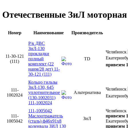
Отечественные ЗиЛ моторная
Номер
Наименование
Производитель
Р/к ДВС
ЗиЛ-130
Челябинск
прокладки
11-30-121
Екатеринб
полный
TD
(111)
комплект (22
привезем 1
наим/28 дет) 11-
30-121 (111)
Кольцо гильзы
ЗиЛ-130, 645
Челябинск
111-
уплотнительное
Альтернатива
1002024
Екатеринб
(130-1002031)
111-1002024
111-1005042
Челябинск
111-
Маслоотражатель
привезем 1
ЗиЛ
1005042
(сталь) ф46х91х8
Екатеринб
коленвала ЗИЛ 130
привезем 1