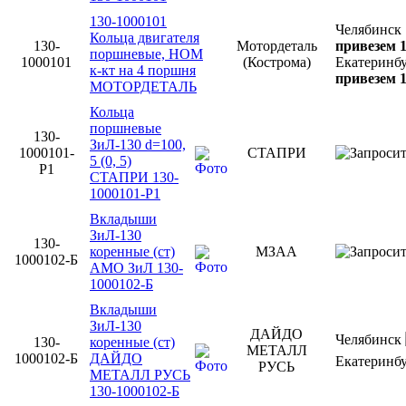
130-1000101
Челябинск
Кольца двигателя
130-
Мотордеталь
привезем 1
поршневые, НОМ
1000101
(Кострома)
Екатеринб
к-кт на 4 поршня
привезем 1
МОТОРДЕТАЛЬ
Кольца
поршневые
130-
ЗиЛ-130 d=100,
1000101-
СТАПРИ
5 (0, 5)
Р1
СТАПРИ 130-
1000101-Р1
Вкладыши
ЗиЛ-130
130-
коренные (ст)
МЗАА
1000102-Б
АМО ЗиЛ 130-
1000102-Б
Вкладыши
ЗиЛ-130
ДАЙДО
Челябинск
130-
коренные (ст)
МЕТАЛЛ
1000102-Б
ДАЙДО
Екатеринб
РУСЬ
МЕТАЛЛ РУСЬ
130-1000102-Б