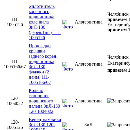
Уплотнитель
коренного
Челябинск
подшипника
111-
привезем 1
коленвала
Альтернатива
1005156
Екатеринб
ЗиЛ-130
привезем 1
(дерев.1шт) 111-
1005156
Прокладки
крышки
заднего корен.
Челябинск
111-
подшипника
Екатеринб
Альтернатива
1005166/67
ЗиЛ-130
привезем 1
флажки (2
наим) 111-
1005166/67
Кольцо
стопорное
120-
поршневого
Альтернатива
1004022
пальца ЗиЛ-130
120-1004022
Венец маховика
120-
ЗиЛ-130 120-
ЗиЛ
1005125
1005125