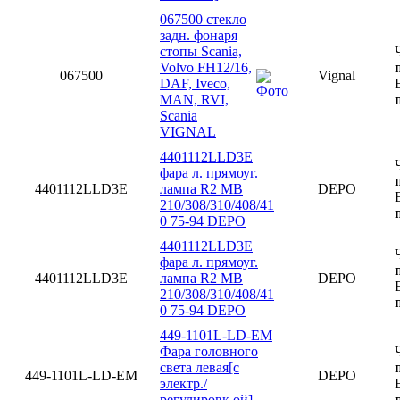
067500 стекло
задн. фонаря
стопы Scania,
Volvo FH12/16,
067500
Vignal
DAF, Iveco,
MAN, RVI,
Scania
VIGNAL
4401112LLD3E
фара л. прямоуг.
4401112LLD3E
лампа R2 MB
DEPO
210/308/310/408/41
0 75-94 DEPO
4401112LLD3E
фара л. прямоуг.
4401112LLD3E
лампа R2 MB
DEPO
210/308/310/408/41
0 75-94 DEPO
449-1101L-LD-EM
Фара головного
света левая[с
449-1101L-LD-EM
DEPO
электр./
регулировк ой]