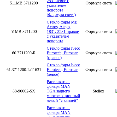
2531 левое с
511MB.3711200
Формула света
указателем
поворота
(Формула света)
Стекло фары MB
Actros, Atego,
51MB.3711200
1831, 2531 правое
Формула света
с указателем
поворота
Стекло фары Iveco
60.3711200-R
Eurotech, Eurostar
Формула света
(правое)
Стекло фары Iveco
61.3711200-L/11631
Eurotech, Eurostar
Формула света
(левое)
Рассеиватель
фонаря MAN
88-90002-SX
TGA заднего
Stellox
многосекционный
левый "с каплей"
Рассеиватель
фонаря MAN