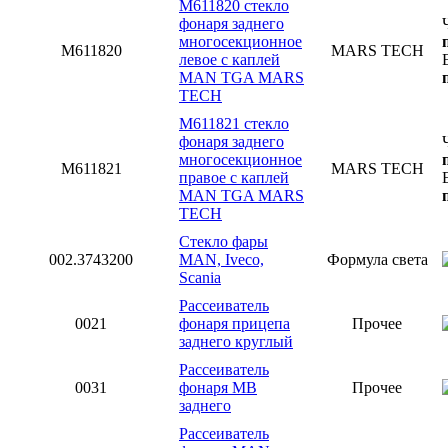
M611820 стекло
фонаря заднего
многосекционное
M611820
MARS TECH
левое с каплей
MAN TGA MARS
TECH
M611821 стекло
фонаря заднего
многосекционное
M611821
MARS TECH
правое с каплей
MAN TGA MARS
TECH
Стекло фары
002.3743200
MAN, Iveco,
Формула света
Scania
Рассеиватель
0021
фонаря прицепа
Прочее
заднего круглый
Рассеиватель
0031
фонаря MB
Прочее
заднего
Рассеиватель