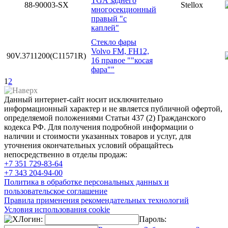
TGA заднего
88-90003-SX
Stellox
многосекционный
правый "с
каплей"
Стекло фары
Volvo FM, FH12,
90V.3711200(С11571R)
16 правое ""косая
фара""
1
2
Данный интернет-сайт носит исключительно
информационный характер и не является публичной офертой,
определяемой положениями Статьи 437 (2) Гражданского
кодекса РФ. Для получения подробной информации о
наличии и стоимости указанных товаров и услуг, для
уточнения окончательных условий обращайтесь
непосредственно в отделы продаж:
+7 351
729-83-64
+7 343
204-94-00
Политика в обработке персональных данных и
пользовательское соглашение
Правила применения рекомендательных технологий
Условия использования cookie
Логин:
Пароль: