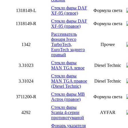
Стекло фары DAF
1318149-L
Формула света
XF-95 (левое)
Стекло фары DAF
1318149-R
Формула света
XF-95 (правое)
Рассеиватель
фонаря Iveco
1342
TurboTech,
Прочее
EuroTech заднего
правый
Стекло фары
3.31023
Diesel Technic
MAN TGA левое
Стекло фары
3.31024
MAN TGA правое
Diesel Technic
(Diesel Technic)
Стекло фары MB
3711200-R
Формула света
Actros (правое)
Стекло фары
4292
Scania 4-серии
AYFAR
противотуманой
Фонарь указателя