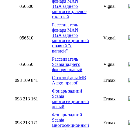
фонаря MAN
056500
TGA заднего
Vignal
многосекц. левое
с каплей
Рассеиватель
фонаря MAN
TGA заднего
056510
Vignal
многосекционный
правый "с
каплей"
Рассеиватель
056550
Scania заднего
Vignal
фонаря правый
Стекло фары MB
098 109 841
Ermax
Atego правой
Фонарь задний
Scania
098 213 161
Ermax
многосекционный
левый
Фонарь задний
Scania
098 213 171
Ermax
многосекционный