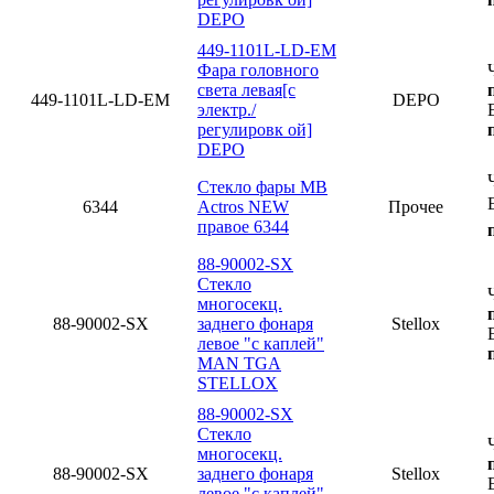
DEPO
449-1101L-LD-EM
Фара головного
света левая[с
449-1101L-LD-EM
DEPO
электр./
регулировк ой]
DEPO
Стекло фары MB
6344
Actros NEW
Прочее
правое 6344
88-90002-SX
Стекло
многосекц.
88-90002-SX
заднего фонаря
Stellox
левое "с каплей"
MAN TGA
STELLOX
88-90002-SX
Стекло
многосекц.
88-90002-SX
заднего фонаря
Stellox
левое "с каплей"