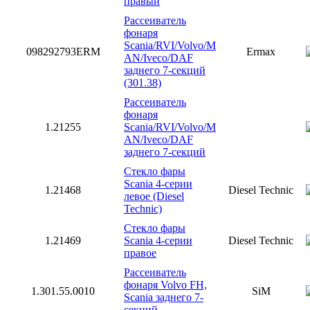
правый
Рассеиватель
фонаря
Scania/RVI/Volvo/M
098292793ERM
Ermax
AN/Iveco/DAF
заднего 7-секций
(301.38)
Рассеиватель
фонаря
1.21255
Scania/RVI/Volvo/M
AN/Iveco/DAF
заднего 7-секций
Стекло фары
Scania 4-серии
1.21468
Diesel Technic
левое (Diesel
Technic)
Стекло фары
1.21469
Scania 4-серии
Diesel Technic
правое
Рассеиватель
фонаря Volvo FH,
1.301.55.0010
SiM
Scania заднего 7-
секций