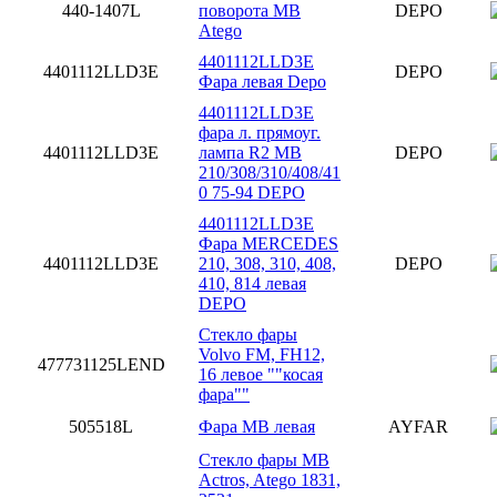
440-1407L
поворота MB
DEPO
Atego
4401112LLD3E
4401112LLD3E
DEPO
Фара левая Depo
4401112LLD3E
фара л. прямоуг.
4401112LLD3E
лампа R2 MB
DEPO
210/308/310/408/41
0 75-94 DEPO
4401112LLD3E
Фара MERCEDES
4401112LLD3E
210, 308, 310, 408,
DEPO
410, 814 левая
DEPO
Стекло фары
Volvo FM, FH12,
477731125LEND
16 левое ""косая
фара""
505518L
Фара MB левая
AYFAR
Стекло фары MB
Actros, Atego 1831,