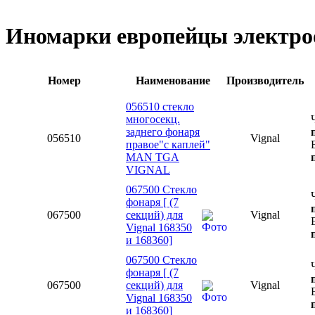
Иномарки европейцы электроо
Номер
Наименование
Производитель
056510 стекло
многосекц.
заднего фонаря
056510
Vignal
правое"с каплей"
MAN TGA
VIGNAL
067500 Стекло
фонаря [ (7
067500
секций) для
Vignal
Vignal 168350
и 168360]
067500 Стекло
фонаря [ (7
067500
секций) для
Vignal
Vignal 168350
и 168360]