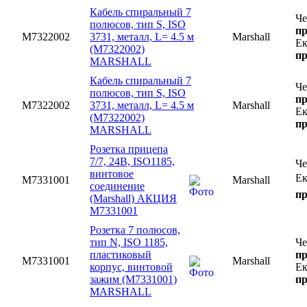
Кабель спиральный 7
Че
полюсов, тип S, ISO
пр
M7322002
3731, металл, L= 4.5 м
Marshall
Ек
(M7322002)
пр
MARSHALL
Кабель спиральный 7
Че
полюсов, тип S, ISO
пр
M7322002
3731, металл, L= 4.5 м
Marshall
Ек
(M7322002)
пр
MARSHALL
Розетка прицепа
7/7, 24В, ISO1185,
Ч
винтовое
Ек
M7331001
Marshall
соединение
пр
(Marshall) АКЦИЯ
M7331001
Розетка 7 полюсов,
тип N, ISO 1185,
Че
пластиковый
пр
M7331001
Marshall
корпус, винтовой
Ек
зажим (M7331001)
пр
MARSHALL