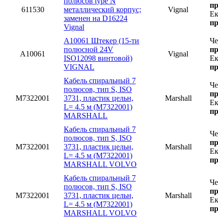
полюсов type N
пр
611530
металлический корпус;
Vignal
Ек
заменен на D16224
пр
Vignal
A10061 Штекер (15-ти
Че
полюсной 24V
пр
A10061
Vignal
ISO12098 винтовой)
Ек
VIGNAL
пр
Кабель спиральный 7
Че
полюсов, тип S, ISO
пр
M7322001
3731, пластик цельн,
Marshall
Ек
L= 4.5 м (M7322001)
пр
MARSHALL
Кабель спиральный 7
Че
полюсов, тип S, ISO
пр
M7322001
3731, пластик цельн,
Marshall
Ек
L= 4.5 м (M7322001)
пр
MARSHALL VOLVO
Кабель спиральный 7
Че
полюсов, тип S, ISO
пр
M7322001
3731, пластик цельн,
Marshall
Ек
L= 4.5 м (M7322001)
пр
MARSHALL VOLVO