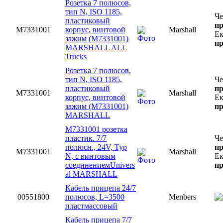
Розетка 7 полюсов,
тип N, ISO 1185,
Че
пластиковый
пр
M7331001
корпус, винтовой
Marshall
Ек
зажим (M7331001)
пр
MARSHALL ALL
Trucks
Розетка 7 полюсов,
тип N, ISO 1185,
Че
пластиковый
пр
M7331001
Marshall
корпус, винтовой
Ек
зажим (M7331001)
пр
MARSHALL
M7331001 розетка
пластик. 7/7
Че
полюсн., 24V, Typ
пр
M7331001
Marshall
N, с винтовым
Ек
соединениемUnivers
пр
al MARSHALL
Кабель прицепа 24/7
00551800
полюсов, L=3500
Menbers
пластмассовый
Кабель прицепа 7/7