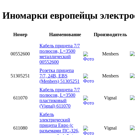
Иномарки европейцы электроо
Номер
Наименование
Производитель
Кабель прицепа 7/7
полюсов, L=3500
00552600
Menbers
металлический
00552600
Розетка прицепа
51305251
7/7, 24В, EBS
Menbers
(Menbers) 51305251
Кабель прицепа 7/7
полюсов, L=3500
611070
Vignal
пластиковый
(Vignal) 611070
Кабель
электрический
прицепа Евро (с
611080
Vignal
разъемами ПС-326,