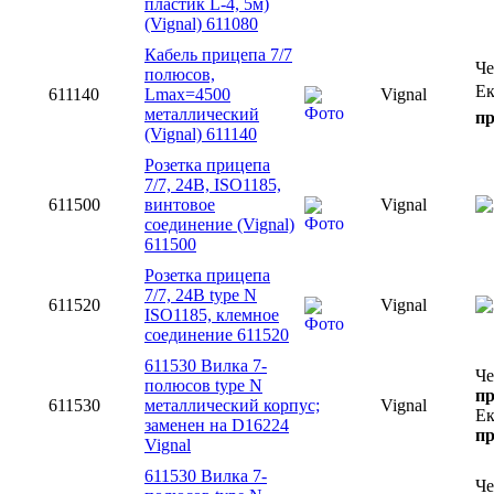
пластик L-4, 5м)
(Vignal) 611080
Кабель прицепа 7/7
Ч
полюсов,
Ек
611140
Lmax=4500
Vignal
металлический
пр
(Vignal) 611140
Розетка прицепа
7/7, 24В, ISO1185,
611500
винтовое
Vignal
соединение (Vignal)
611500
Розетка прицепа
7/7, 24В type N
611520
Vignal
ISO1185, клемное
соединение 611520
611530 Вилка 7-
Че
полюсов type N
пр
611530
металлический корпус;
Vignal
Ек
заменен на D16224
пр
Vignal
611530 Вилка 7-
Че