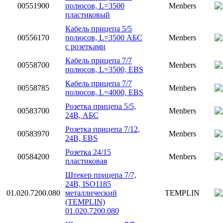
00551900
полюсов, L=3500
Menbers
пластиковый
Кабель прицепа 5/5
00556170
полюсов, L=3500 АБС
Menbers
с розетками
Кабель прицепа 7/7
00558700
Menbers
полюсов, L=3500, EBS
Кабель прицепа 7/7
00558785
Menbers
полюсов, L=4000, EBS
Розетка прицепа 5/5,
00583700
Menbers
24В, АБС
Розетка прицепа 7/12,
00583970
Menbers
24В, EBS
Розетка 24/15
00584200
Menbers
пластиковая
Штекер прицепа 7/7,
24В, ISO1185
01.020.7200.080
металлический
TEMPLIN
(TEMPLIN)
01.020.7200.080