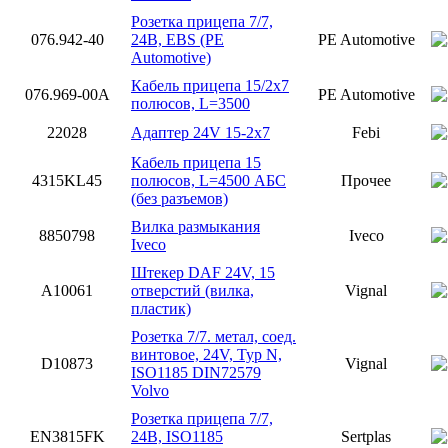
Розетка прицепа 7/7,
076.942-40
24В, EBS (PE
PE Automotive
Automotive)
Кабель прицепа 15/2x7
076.969-00A
PE Automotive
полюсов, L=3500
22028
Адаптер 24V 15-2х7
Febi
Кабель прицепа 15
4315KL45
полюсов, L=4500 АБС
Прочее
(без разъемов)
Вилка размыкания
8850798
Iveco
Iveco
Штекер DAF 24V, 15
A10061
отверстий (вилка,
Vignal
пластик)
Розетка 7/7. метал, соед.
винтовое, 24V, Typ N,
D10873
Vignal
ISO1185 DIN72579
Volvo
Розетка прицепа 7/7,
EN3815FK
24В, ISO1185
Sertplas