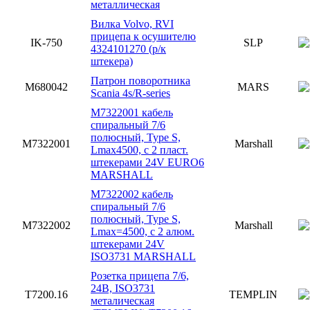
металлическая
Вилка Volvo, RVI
прицепа к осушителю
IK-750
SLP
4324101270 (р/к
штекера)
Патрон поворотника
M680042
MARS
Scania 4s/R-series
M7322001 кабель
спиральный 7/6
полюсный, Type S,
M7322001
Marshall
Lmax4500, с 2 пласт.
штекерами 24V EURO6
MARSHALL
M7322002 кабель
спиральный 7/6
полюсный, Type S,
M7322002
Marshall
Lmax=4500, с 2 алюм.
штекерами 24V
ISO3731 MARSHALL
Розетка прицепа 7/6,
24В, ISO3731
T7200.16
TEMPLIN
металическая