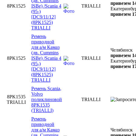
(дв. Cummins
привезем 14
8PK1525
ISBe) /Scania 4
TRIALLI
Екатеринбу
(95-)
привезем 17
[DC9/11/12]
(8PK1525)
TRIALLI
Ремень
приводной
для а/м Камаз
Челябинск
(дв. Cummins
привезем 14
8PK1525
ISBe) /Scania 4
TRIALLI
Екатеринбу
(95-)
привезем 17
[DC9/11/12]
(8PK1525)
TRIALLI
Ремень Scania,
Volvo
8PK1535
поликлиновой
TRIALLI
TRIALLI
8PK1535
(TRIALLI)
Ремень
приводной
для а/м Камаз
Челябинск
(дв. Cummins
привезем 18