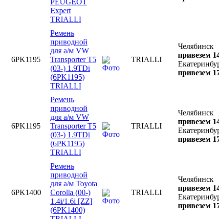
PEUGEOT
Expert
TRIALLI
Ремень
приводной
Челябинск
для а/м VW
привезем 14
6PK1195
Transporter T5
TRIALLI
Екатеринбу
(03-) 1.9TDi
привезем 17
(6PK1195)
TRIALLI
Ремень
приводной
Челябинск
для а/м VW
привезем 14
6PK1195
Transporter T5
TRIALLI
Екатеринбу
(03-) 1.9TDi
привезем 17
(6PK1195)
TRIALLI
Ремень
приводной
Челябинск
для а/м Toyota
привезем 14
6PK1400
Corolla (00-)
TRIALLI
Екатеринбу
1.4i/1.6i [ZZ]
привезем 17
(6PK1400)
TRIALLI