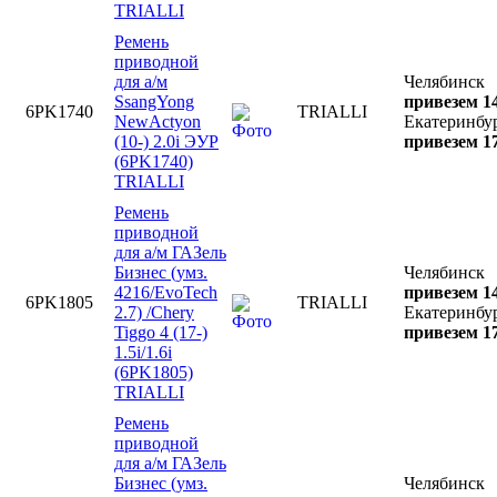
TRIALLI
Ремень
приводной
для а/м
Челябинск
SsangYong
привезем 14
6PK1740
TRIALLI
NewActyon
Екатеринбу
(10-) 2.0i ЭУР
привезем 17
(6PK1740)
TRIALLI
Ремень
приводной
для а/м ГАЗель
Бизнес (умз.
Челябинск
4216/EvoTech
привезем 14
6PK1805
TRIALLI
2.7) /Chery
Екатеринбу
Tiggo 4 (17-)
привезем 17
1.5i/1.6i
(6PK1805)
TRIALLI
Ремень
приводной
для а/м ГАЗель
Бизнес (умз.
Челябинск