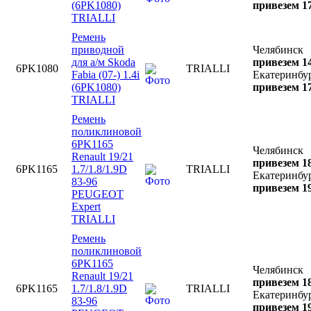
(6PK1080)
привезем 17
TRIALLI
Ремень
приводной
Челябинск
для а/м Skoda
привезем 14
6PK1080
TRIALLI
Fabia (07-) 1.4i
Екатеринбу
(6PK1080)
привезем 17
TRIALLI
Ремень
поликлиновой
6PK1165
Челябинск
Renault 19/21
привезем 18
6PK1165
1.7/1.8/1.9D
TRIALLI
Екатеринбу
83-96
привезем 19
PEUGEOT
Expert
TRIALLI
Ремень
поликлиновой
6PK1165
Челябинск
Renault 19/21
привезем 18
6PK1165
1.7/1.8/1.9D
TRIALLI
Екатеринбу
83-96
привезем 19