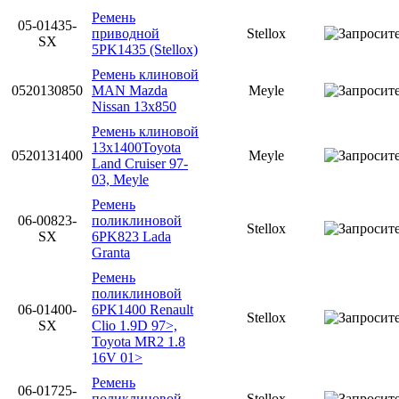
Ремень
05-01435-
приводной
Stellox
SX
5PK1435 (Stellox)
Ремень клиновой
0520130850
MAN Mazda
Meyle
Nissan 13x850
Ремень клиновой
13x1400Toyota
0520131400
Meyle
Land Cruiser 97-
03, Meyle
Ремень
06-00823-
поликлиновой
Stellox
SX
6PK823 Lada
Granta
Ремень
поликлиновой
06-01400-
6PK1400 Renault
Stellox
SX
Clio 1.9D 97>,
Toyota MR2 1.8
16V 01>
Ремень
06-01725-
поликлиновой
Stellox