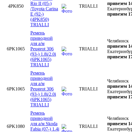
Rio II (05-)
привезем 14
4PK850
TRIALLI
/Toyota Carina
Екатеринбу
E (92-)
привезем 17
(4PK850)
TRIALLI
Ремень
приводной
Челябинск
для а/м
привезем 14
6PK1065
Peugeot 306
TRIALLI
Екатеринбу
(93-) 1.8i/2.0i
привезем 17
(6PK1065)
TRIALLI
Ремень
приводной
Челябинск
для а/м
привезем 14
6PK1065
Peugeot 306
TRIALLI
Екатеринбу
(93-) 1.8i/2.0i
привезем 17
(6PK1065)
TRIALLI
Ремень
приводной
Челябинск
для а/м Skoda
привезем 14
6PK1080
TRIALLI
Fabia (07-) 1.4i
Екатеринбу