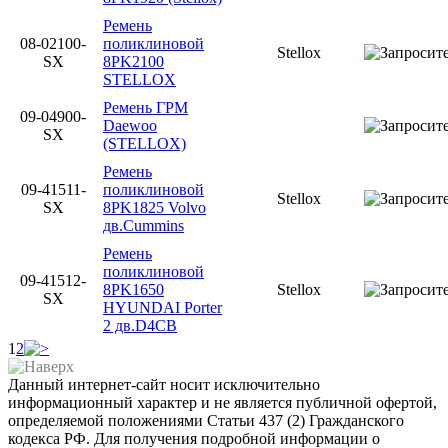
Ремень
08-02100-
поликлиновой
Stellox
SX
8PK2100
STELLOX
Ремень ГРМ
09-04900-
Daewoo
SX
(STELLOX)
Ремень
09-41511-
поликлиновой
Stellox
SX
8PK1825 Volvo
дв.Cummins
Ремень
поликлиновой
09-41512-
8PK1650
Stellox
SX
HYUNDAI Porter
2 дв.D4CB
1
2
Данный интернет-сайт носит исключительно
информационный характер и не является публичной офертой,
определяемой положениями Статьи 437 (2) Гражданского
кодекса РФ. Для получения подробной информации о