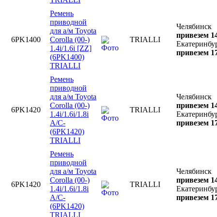
Ремень
приводной
Челябинск
для а/м Toyota
привезем 14
6PK1400
Corolla (00-)
TRIALLI
Екатеринбу
1.4i/1.6i [ZZ]
привезем 17
(6PK1400)
TRIALLI
Ремень
приводной
для а/м Toyota
Челябинск
Corolla (00-)
привезем 14
6PK1420
TRIALLI
1.4i/1.6i/1.8i
Екатеринбу
A/C-
привезем 17
(6PK1420)
TRIALLI
Ремень
приводной
для а/м Toyota
Челябинск
Corolla (00-)
привезем 14
6PK1420
TRIALLI
1.4i/1.6i/1.8i
Екатеринбу
A/C-
привезем 17
(6PK1420)
TRIALLI