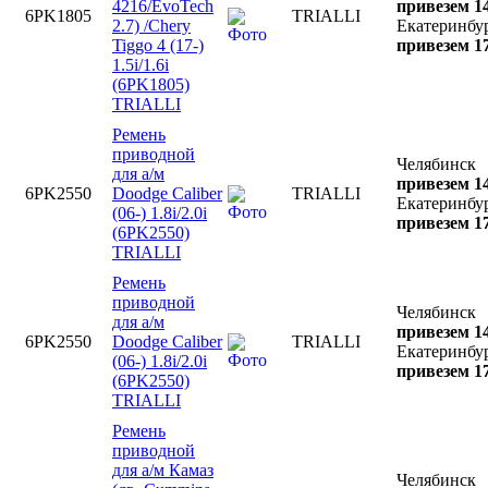
4216/EvoTech
привезем 14
6PK1805
TRIALLI
2.7) /Chery
Екатеринбу
Tiggo 4 (17-)
привезем 17
1.5i/1.6i
(6PK1805)
TRIALLI
Ремень
приводной
Челябинск
для а/м
привезем 14
6PK2550
Doodge Caliber
TRIALLI
Екатеринбу
(06-) 1.8i/2.0i
привезем 17
(6PK2550)
TRIALLI
Ремень
приводной
Челябинск
для а/м
привезем 14
6PK2550
Doodge Caliber
TRIALLI
Екатеринбу
(06-) 1.8i/2.0i
привезем 17
(6PK2550)
TRIALLI
Ремень
приводной
для а/м Камаз
Челябинск