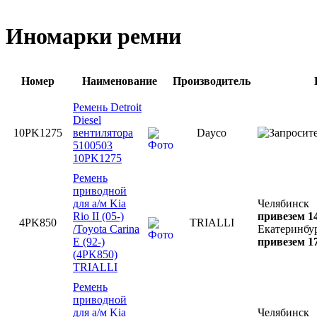
Иномарки ремни
Номер
Наименование
Производитель
Ремень Detroit
Diesel
10PK1275
вентилятора
Dayco
5100503
10PK1275
Ремень
приводной
для а/м Kia
Челябинск
Rio II (05-)
привезем 14
4PK850
TRIALLI
/Toyota Carina
Екатеринбу
E (92-)
привезем 17
(4PK850)
TRIALLI
Ремень
приводной
для а/м Kia
Челябинск