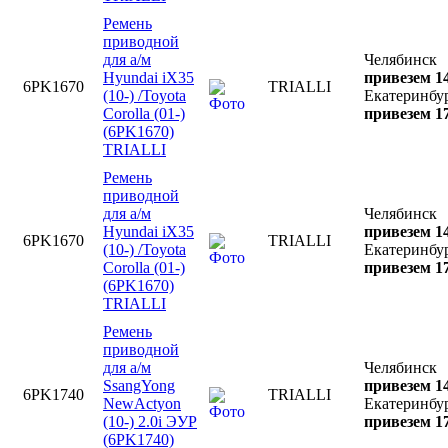
Ремень
приводной
для а/м
Челябинск
Hyundai iX35
привезем 14
6PK1670
TRIALLI
(10-) /Toyota
Екатеринбу
Corolla (01-)
привезем 17
(6PK1670)
TRIALLI
Ремень
приводной
для а/м
Челябинск
Hyundai iX35
привезем 14
6PK1670
TRIALLI
(10-) /Toyota
Екатеринбу
Corolla (01-)
привезем 17
(6PK1670)
TRIALLI
Ремень
приводной
для а/м
Челябинск
SsangYong
привезем 14
6PK1740
TRIALLI
NewActyon
Екатеринбу
(10-) 2.0i ЭУР
привезем 17
(6PK1740)