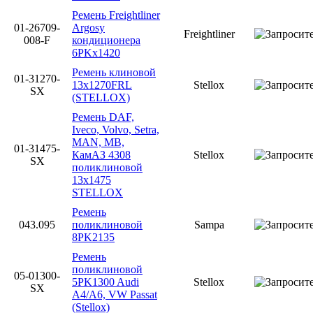
Ремень Freightliner
01-26709-
Argosy
Freightliner
008-F
кондиционера
6PKx1420
Ремень клиновой
01-31270-
13x1270FRL
Stellox
SX
(STELLOX)
Ремень DAF,
Iveco, Volvo, Setra,
MAN, MB,
01-31475-
КамАЗ 4308
Stellox
SX
поликлиновой
13x1475
STELLOX
Ремень
043.095
поликлиновой
Sampa
8PK2135
Ремень
поликлиновой
05-01300-
5PK1300 Audi
Stellox
SX
A4/A6, VW Passat
(Stellox)