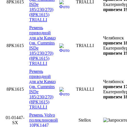
8PK1615
TRIALLI
ISDe
Екатеринбу
185/230/270)
привезем 19
(8PK1615)
TRIALLI
Ремень
приводной
для а/м Камаз
Челябинск
(дв. Cummins
привезем 18
8PK1615
TRIALLI
ISDe
Екатеринбу
185/230/270)
привезем 19
(8PK1615)
TRIALLI
Ремень
приводной
для а/м Камаз
Челябинск
(дв. Cummins
привезем 17
8PK1615
TRIALLI
ISDe
Екатеринбу
185/230/270)
привезем 18
(8PK1615)
TRIALLI
Ремень Volvo
01-01447-
поликлиновой
Stellox
SX
10PK1447