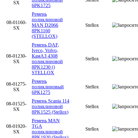
SX
6PK1725
Ремень
поликлиновой
08-01160-
MAN D2066
Stellox
SX
8PK1160
(STELLOX)
Ремень DAF,
Iveco, Volvo,
08-01230-
КамАЗ 4308
Stellox
SX
поликлиновой
8PK1230 ()
STELLOX
Ремень
08-01275-
поликлиновый
Stellox
SX
6РК1275
Ремень Scania 114
08-01525-
поликлиновой
Stellox
SX
8PK1525 (Stellox)
Ремень MAN
08-01920-
TGA
Stellox
SX
поликлиновой
8PK1920 (Stellox)