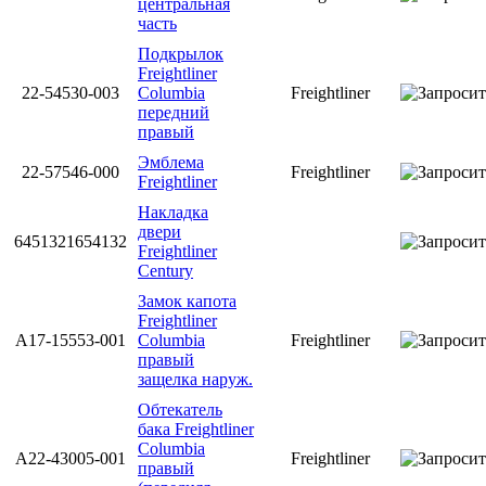
центральная
часть
Подкрылок
Freightliner
22-54530-003
Columbia
Freightliner
передний
правый
Эмблема
22-57546-000
Freightliner
Freightliner
Накладка
двери
6451321654132
Freightliner
Century
Замок капота
Freightliner
A17-15553-001
Columbia
Freightliner
правый
защелка наруж.
Обтекатель
бака Freightliner
Columbia
A22-43005-001
Freightliner
правый