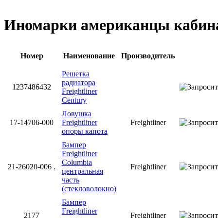
Иномарки американцы кабина
Номер
Наименование
Производитель
Решетка
радиатора
1237486432
Freightliner
Century
Ловушка
17-14706-000
Freightliner
Freightliner
опоры капота
Бампер
Freightliner
Columbia
21-26020-006 .
Freightliner
центральная
часть
(стекловолокно)
Бампер
Freightliner
2177
Freightliner