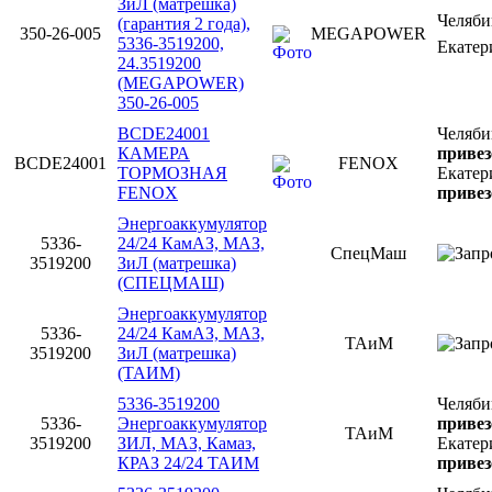
ЗиЛ (матрешка)
Челяб
(гарантия 2 года),
350-26-005
MEGAPOWER
5336-3519200,
Екатер
24.3519200
(MEGAPOWER)
350-26-005
BCDE24001
Челяби
КАМЕРА
привез
BCDE24001
FENOX
ТОРМОЗНАЯ
Екатер
FENOX
привез
Энергоаккумулятор
5336-
24/24 КамАЗ, МАЗ,
СпецМаш
3519200
ЗиЛ (матрешка)
(СПЕЦМАШ)
Энергоаккумулятор
5336-
24/24 КамАЗ, МАЗ,
ТАиМ
3519200
ЗиЛ (матрешка)
(ТАИМ)
5336-3519200
Челяби
5336-
Энергоаккумулятор
привез
ТАиМ
3519200
ЗИЛ, МАЗ, Камаз,
Екатер
КРАЗ 24/24 ТАИМ
привез