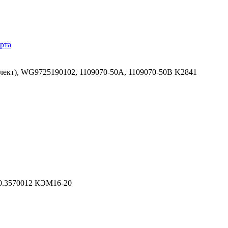
рта
ект), WG9725190102, 1109070-50A, 1109070-50B K2841
0.3570012 КЭМ16-20