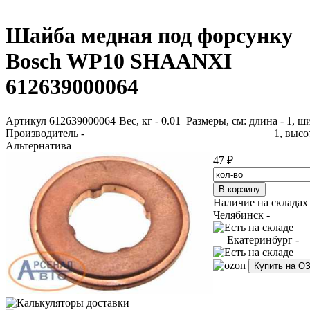
Шайба медная под форсунку
Bosch WP10 SHAANXI
612639000064
Артикул 612639000064
Вес, кг - 0.01 Размеры, см: длина - 1, ш
Производитель -
1, высот
Альтернатива
47 ₽
Наличие на складах
Челябинск -
Екатеринбург -
Купить на О