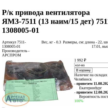
Р/к привода вентилятора
ЯМЗ-7511 (13 наим/15 дет) 751
1308005-01
Артикул 7511-
Вес, кг - 0.3 Размеры, см: длина - 22, ш
1308005-01
17.01, выс
Производитель -
АРСПРОМ
1 992 ₽
Наличие на складах
Челябинск
-
привезем 11.08.202
Екатеринбург
-
привезем 12.08.202
Вероятность пост
100%