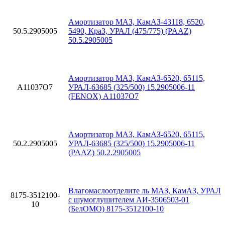
Амортизатор МАЗ, КамАЗ-43118, 6520,
50.5.2905005
5490, КраЗ, УРАЛ (475/775) (PAAZ)
50.5.2905005
Амортизатор МАЗ, КамАЗ-6520, 65115,
A11037O7
УРАЛ-63685 (325/500) 15.2905006-11
(FENOX) A11037O7
Амортизатор МАЗ, КамАЗ-6520, 65115,
50.2.2905005
УРАЛ-63685 (325/500) 15.2905006-11
(PAAZ) 50.2.2905005
Влагомаслоотделите ль МАЗ, КамАЗ, УРАЛ
8175-3512100-
с шумоглушителем АИ-3506503-01
10
(БелОМО) 8175-3512100-10