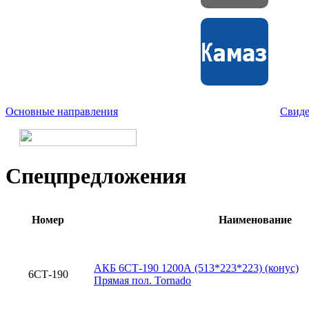
Основные направления
Свиде
Спецпредложения
Номер
Наименование
АКБ 6СТ-190 1200А (513*223*223) (конус)
6СТ-190
Прямая пол. Tornado