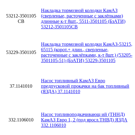
Накладка тормозной колодки КамАЗ
53212-3501105
(сверленые, расточенные с заклёпками)
СВ
длинные к-т 8шт., 5511-3501105 (БзАТИ)
53212-3501105СВ
Накладка тормозной колодки КамАЗ-53215,
65115 (корот.+ длин., сверленые,
53229-3501105
расточенные с заклёпками, к-т 8шт.) (53205-
3501105-51) (БзАТИ) 53229-3501105
Насос топливный КамАЗ Евро
37.1141010
предпусковой прокачки на бак топливный
(ЯЗДА) 37.1141010
Насос топливоподкачивающ ий (ТННД)
332.1106010
КамАЗ Евро 1, 2 (под яросл.ТНВД) ЯЗДА
332.1106010