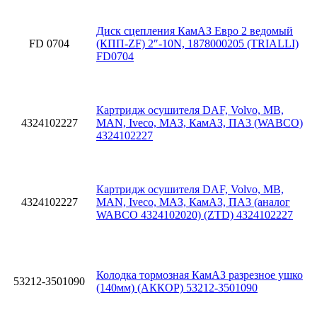
Диск сцепления КамАЗ Евро 2 ведомый
FD 0704
(КПП-ZF) 2″-10N, 1878000205 (TRIALLI)
FD0704
Картридж осушителя DAF, Volvo, MB,
4324102227
MAN, Iveco, МАЗ, КамАЗ, ПА3 (WABCO)
4324102227
Картридж осушителя DAF, Volvo, MB,
4324102227
MAN, Iveco, МАЗ, КамАЗ, ПА3 (аналог
WABCO 4324102020) (ZTD) 4324102227
Колодка тормозная КамАЗ разрезное ушко
53212-3501090
(140мм) (АККОР) 53212-3501090