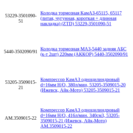
Колодка тормозная КамАЗ-65115, 65117
53229-3501090-
(литая, чугунная, короткая + длинная
51
накладка) (ZTD) 53229-3501090-51
Колодка тормозная МАЗ-5440 задняя АБС
5440-3502090/91
(к-т 2шт) 220мм (АККОР) 5440-3502090/91
Компрессор КамАЗ одноцилиндровый
53205-3509015-
d=16мм Н/О, 380л/мин, 53205-3509015-20
21
(Ижевск, Айк-Мото) 53205-3509015-21
Компрессор КамАЗ одноцилиндровый
d=16мм Н/О, 416л/мин. 340см3, 53205-
АМ.3509015-22
3509015-21 (Ижевск, Айк-Мото)
АМ.3509015-22