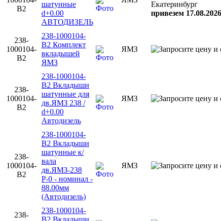
шатунные
Екатеринбург
В2
d+0.00
привезем 17.08.202
АВТОДИЗЕЛЬ
238-1000104-
238-
В2 Комплект
1000104-
ЯМЗ
вкладышей
В2
ЯМЗ
238-1000104-
В2 Вкладыши
238-
шатунные для
1000104-
ЯМЗ
дв.ЯМЗ 238 /
В2
d+0.00
Автодизель
238-1000104-
В2 Вкладыши
шатунные к/
238-
вала
1000104-
ЯМЗ
дв.ЯМЗ-238
В2
Р-0 - номинал -
88.00мм
(Автодизель)
238-1000104-
238-
В2 Вкладыши