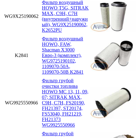
Фильтр воздушный
HOWO T5G, SITRAK
MAX, C9H, C7H
WG9X25190062
(внутренний+наружн
ый), WG9X25190062,
K2652PU
Фильтр воздушный
HOWO, FAW,
Shacman X3000
K2841
Евро-3 (комплект),
WG9725190102,
1109070-50A,
1109070-50B K2841
Фильтр грубой
очистки топлива
HOWO MC 13, 11, 09,
07; SITRAK MAX,
WG9925550966
C9H, C7H, FS20190,
FH21397, ST20174,
FS53040, FH21219,
FH21373
WG9925550966
Фильтр грубой