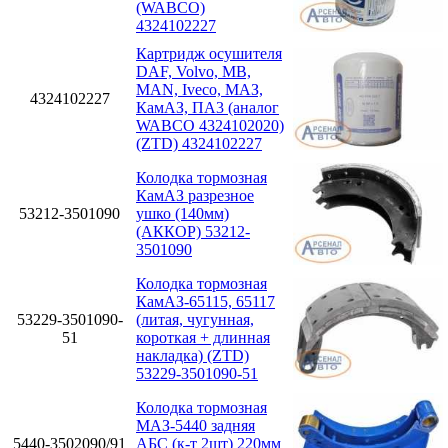
(WABCO)
4324102227
Картридж осушителя
DAF, Volvo, MB,
MAN, Iveco, МАЗ,
4324102227
КамАЗ, ПА3 (аналог
WABCO 4324102020)
(ZTD) 4324102227
Колодка тормозная
КамАЗ разрезное
53212-3501090
ушко (140мм)
(АККОР) 53212-
3501090
Колодка тормозная
КамАЗ-65115, 65117
53229-3501090-
(литая, чугунная,
51
короткая + длинная
накладка) (ZTD)
53229-3501090-51
Колодка тормозная
МАЗ-5440 задняя
5440-3502090/91
АБС (к-т 2шт) 220мм