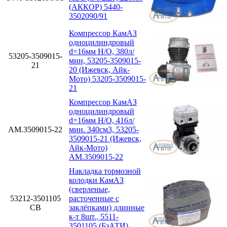
(АККОР) 5440-
3502090/91
Компрессор КамАЗ
одноцилиндровый
d=16мм Н/О, 380л/
53205-3509015-
мин, 53205-3509015-
21
20 (Ижевск, Айк-
Мото) 53205-3509015-
21
Компрессор КамАЗ
одноцилиндровый
d=16мм Н/О, 416л/
АМ.3509015-22
мин. 340см3, 53205-
3509015-21 (Ижевск,
Айк-Мото)
АМ.3509015-22
Накладка тормозной
колодки КамАЗ
(сверленые,
53212-3501105
расточенные с
СВ
заклёпками) длинные
к-т 8шт., 5511-
3501105 (БзАТИ)