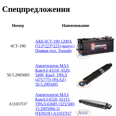
Спецпредложения
Номер
Наименование
АКБ 6СТ-190 1200А
6СТ-190
(513*223*223) (конус)
Прямая пол. Tornado
Амортизатор МАЗ,
КамАЗ-43118, 6520,
50.5.2905005
5490, КраЗ, УРАЛ
(475/775) (PAAZ)
50.5.2905005
Амортизатор МАЗ,
КамАЗ-6520, 65115,
A11037O7
УРАЛ-63685 (325/500)
15.2905006-11
(FENOX) A11037O7