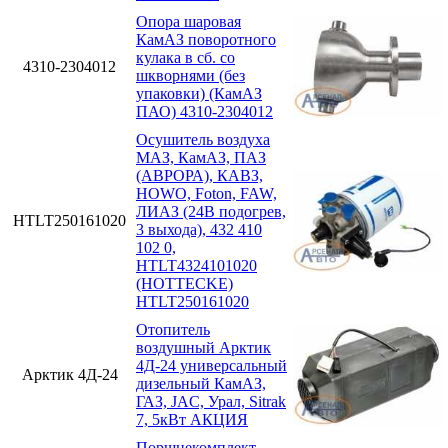
Опора шаровая
КамАЗ поворотного
кулака в сб. со
4310-2304012
шкворнями (без
упаковки) (КамАЗ
ПАО) 4310-2304012
Осушитель воздуха
МАЗ, КамАЗ, ПАЗ
(АВРОРА), КАВЗ,
HOWO, Foton, FAW,
ЛИАЗ (24В подогрев,
HTLT250161020
3 выхода), 432 410
102 0,
HTLT4324101020
(HOTTECKE)
HTLT250161020
Отопитель
воздушный Арктик
4Д-24 универсальный
Арктик 4Д-24
дизельный КамАЗ,
ГАЗ, JAC, Урал, Sitrak
7, 5кВт АКЦИЯ
Поршнекомплект