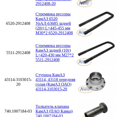
2912408-20
Стремянка рессоры
КамАЗ 6520
6520-2912408
УрАЛ-63685 задней
(20т) L=445-455 мм
М30*2 6520-2912408
Стремянка рессоры
КамАЗ задней (10т)
5511-2912408
L=420-430 мм М27*2
5511-2912408
Ступица КамАЗ
43114-3103015-
43114, 43118 передняя
20
голая (КамАЗ ОАО)
43114-3103015-20
Толкатель клапана
740.1007184-03
КамАЗ (ПАО Камаз)
740.1007184-03