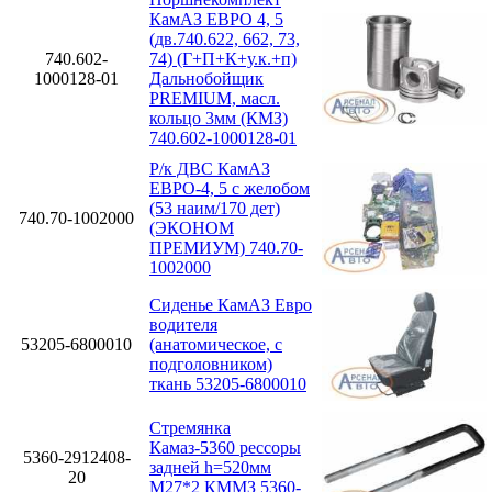
КамАЗ ЕВРО 4, 5
(дв.740.622, 662, 73,
740.602-
74) (Г+П+К+у.к.+п)
1000128-01
Дальнобойщик
PREMIUM, масл.
кольцо 3мм (КМЗ)
740.602-1000128-01
Р/к ДВС КамАЗ
ЕВРО-4, 5 с желобом
(53 наим/170 дет)
740.70-1002000
(ЭКОНОМ
ПРЕМИУМ) 740.70-
1002000
Сиденье КамАЗ Евро
водителя
53205-6800010
(анатомическое, с
подголовником)
ткань 53205-6800010
Стремянка
Камаз-5360 рессоры
5360-2912408-
задней h=520мм
20
М27*2 КММЗ 5360-