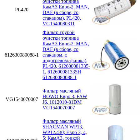
очистки топлива
КамАЗ Евро-2, MAN,
PL420
DAF (в сборе, со
стаканом), PL420,
VG1540080311
Фильтр грубой
очистки топлива
КамАЗ Евро-2, MAN,
DAF (в сборе, со
612630080088-1
стаканом. с
подогревом, фишка),
PL420, 612600081335-
1, 612600081335H
612630080088-1
Фильтр масляный
HOWO Евро 3, FAW
VG1540070007
J6, 1012010-81DM
VG1540070007
Фильтр масляный
SHACMAN WP13,
WP12.430; Eвро 3, 4,
5; КамАЗ, тонкой