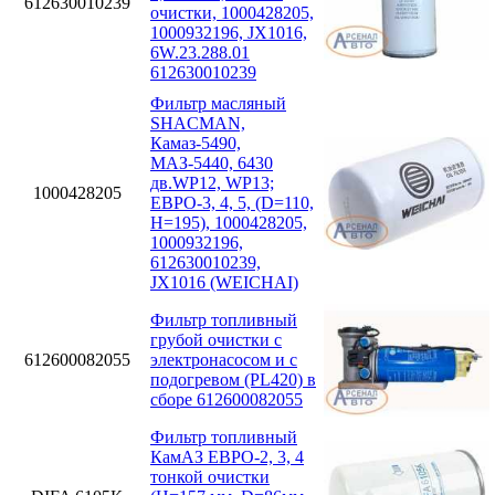
612630010239
очистки, 1000428205,
1000932196, JX1016,
6W.23.288.01
612630010239
Фильтр масляный
SHACMAN,
Камаз-5490,
МАЗ-5440, 6430
дв.WP12, WP13;
1000428205
ЕВРО-3, 4, 5, (D=110,
H=195), 1000428205,
1000932196,
612630010239,
JX1016 (WEICHAI)
Фильтр топливный
грубой очистки с
612600082055
электронасосом и с
подогревом (PL420) в
сборе 612600082055
Фильтр топливный
КамАЗ ЕВРО-2, 3, 4
тонкой очистки