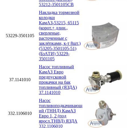
53212-3501105СВ
Накладка тормозной
колодки
КамАЗ-53215, 65115
(корот.+ длин.,
сверленые,
53229-3501105
расточенные с
заклёпками, к-т 8шт.)
(53205-3501105-51)
(БзАТИ) 53229-
3501105
Насос топливный
КамАЗ Евро
предпусковой
37.1141010
прокачки на бак
топливный (ЯЗДА)
37.1141010
Насос
топливоподкачивающ
ий (ТННД) КамАЗ
332.1106010
Евро 1, 2 (под
яросл.ТНВД) ЯЗДА
332.1106010