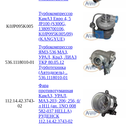
Турбокомпрессор
КамАЗ Евро 4, 5
JP100 (S300G,
K0JP095K005
13809700106,
K0JP095K005/09)
(KANGYUE)
Турбокомпрессор
ЯМЗ-536 МАЗ,
УРАЛ, КраЗ, ЛИАЗ
536.1118010-01
ТКР 80.05.12
Турботехника
(Автодизель) ..
536.1118010-01
Фара
противотуманная
КамАЗ, УРАЛ,
112.14.42.3743-
МАЗ-203; 206; 256, б/
02
л H11 (ан. 1NO 008
582-037 HELLA)
РУДЕНСК
112.14.42.3743-02