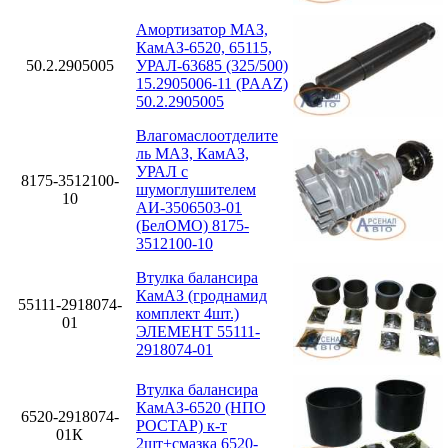
Амортизатор МАЗ,
КамАЗ-6520, 65115,
50.2.2905005
УРАЛ-63685 (325/500)
15.2905006-11 (PAAZ)
50.2.2905005
Влагомаслоотделите
ль МАЗ, КамАЗ,
УРАЛ с
8175-3512100-
шумоглушителем
10
АИ-3506503-01
(БелОМО) 8175-
3512100-10
Втулка балансира
КамАЗ (гроднамид
55111-2918074-
комплект 4шт.)
01
ЭЛЕМЕНТ 55111-
2918074-01
Втулка балансира
КамАЗ-6520 (НПО
6520-2918074-
РОСТАР) к-т
01К
2шт+смазка 6520-