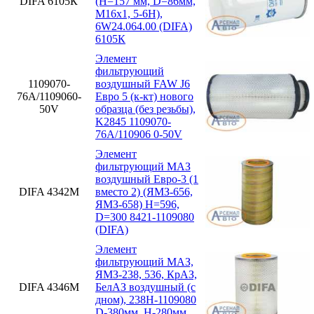
DIFA 6105К
(H=157 мм, D=86мм,
M16x1, 5-6H),
6W24.064.00 (DIFA)
6105К
Элемент
фильтрующий
1109070-
воздушный FAW J6
76А/1109060-
Евро 5 (к-кт) нового
50V
образца (без резьбы),
K2845 1109070-
76А/110906 0-50V
Элемент
фильтрующий МАЗ
воздушный Евро-3 (1
DIFA 4342М
вместо 2) (ЯМЗ-656,
ЯМЗ-658) H=596,
D=300 8421-1109080
(DIFA)
Элемент
фильтрующий МАЗ,
ЯМЗ-238, 536, КрАЗ,
DIFA 4346М
БелАЗ воздушный (с
дном), 238Н-1109080
D-380мм, H-280мм