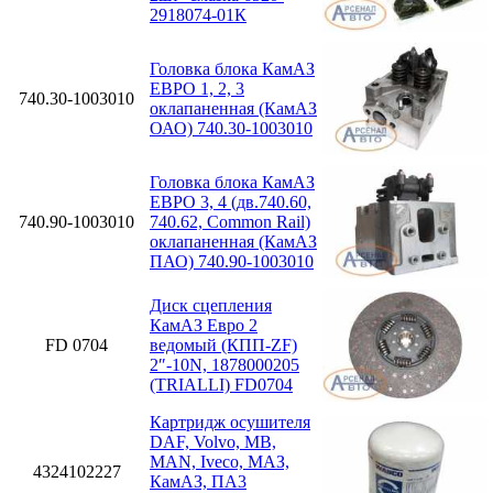
2918074-01К
Головка блока КамАЗ
ЕВРО 1, 2, 3
740.30-1003010
оклапаненная (КамАЗ
ОАО) 740.30-1003010
Головка блока КамАЗ
ЕВРО 3, 4 (дв.740.60,
740.90-1003010
740.62, Common Rail)
оклапаненная (КамАЗ
ПАО) 740.90-1003010
Диск сцепления
КамАЗ Евро 2
FD 0704
ведомый (КПП-ZF)
2″-10N, 1878000205
(TRIALLI) FD0704
Картридж осушителя
DAF, Volvo, MB,
MAN, Iveco, МАЗ,
4324102227
КамАЗ, ПА3