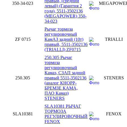
правый, (средний
350-34-023
MEGAPOWE
левый) (Гарантия 2
года), 5511-3502136
(MEGAPOWER) 350-
34-023
Рычаг тормоза
регулировочный
ZF 0715
КамАЗ задний (10т)
TRIALLI
правый, 5511-3502136
(TRIALLI) ZF0715
250.305 Рычаг
тормоза
регулировочный
Камаз, СЗАП задний
250.305
правый 5511-3502136
STENERS
(аналог КНОРР-
БРЕМЗЕ КАМА,
ПАО Камаз)
STENERS
SLA10381 РЫЧАГ
ТОРМОЗА
SLA10381
FENOX
РЕГУЛИРОВОЧНЫЙ
FENOX