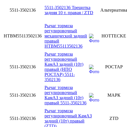
5511-3502136 Трещотка
5511-3502136
Альтернатив
задняя 10 т. правая / ZTD
Рычаг тормоза
регулировочный
HTBM55113502136
механический задний
HOTTECKE
правый
HTBM55113502136
Рычаг тормоза
регулировочный
КамАЗ задний (10т)
5511-3502136
РОСТАР
правый (НПО
РОСТАР) 5511-
3502136
Рычаг тормоза
регулировочный
5511-3502136
МАРК
КамАЗ задний (10т)
правый 5511-3502136
Рычаг тормоза
регулировочный КамАЗ
5511-3502136
ZTD
задний (10т) правый
(ZTD)