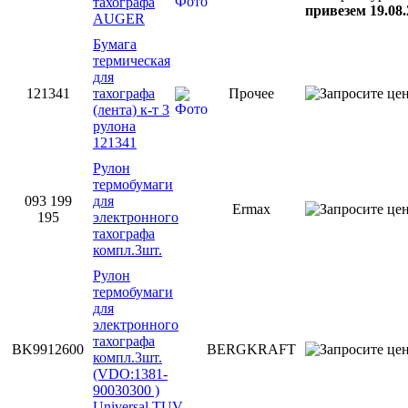
тахографа
привезем 19.08.
AUGER
Бумага
термическая
для
121341
тахографа
Прочее
(лента) к-т 3
рулона
121341
Рулон
термобумаги
093 199
для
Ermax
195
электронного
тахографа
компл.3шт.
Рулон
термобумаги
для
электронного
тахографа
BK9912600
BERGKRAFT
компл.3шт.
(VDO:1381-
90030300 )
Universal TUV