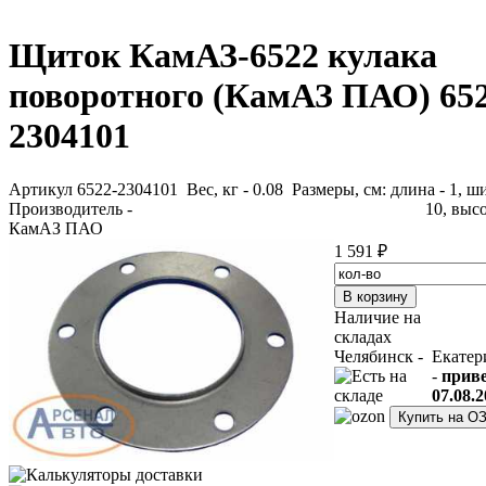
Щиток КамАЗ-6522 кулака
поворотного (КамАЗ ПАО) 652
2304101
Артикул 6522-2304101
Вес, кг - 0.08 Размеры, см: длина - 1, ш
Производитель -
10, высо
КамАЗ ПАО
1 591 ₽
Наличие на
складах
Челябинск -
Екатер
-
прив
07.08.2
Купить на О