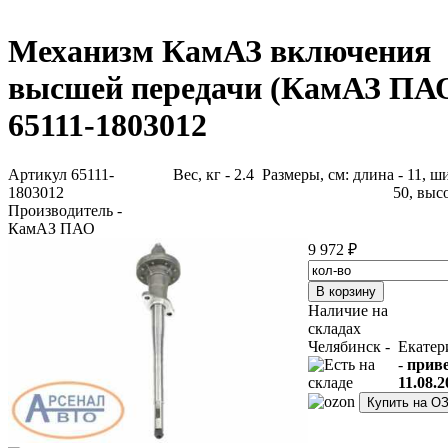
Механизм КамАЗ включения
высшей передачи (КамАЗ ПА
65111-1803012
Артикул 65111-
Вес, кг - 2.4 Размеры, см: длина - 11, ш
1803012
50, высо
Производитель -
КамАЗ ПАО
9 972 ₽
Наличие на
складах
Челябинск -
Екатер
-
прив
11.08.2
Купить на О