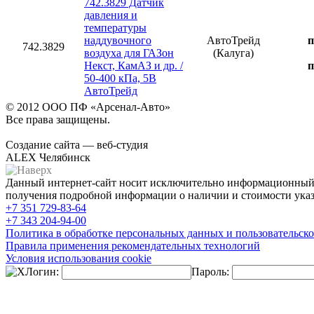
742.3829 Датчик
давления и
температуры
наддувочного
АвтоТрейд
п
742.3829
воздуха для ГАЗон
(Калуга)
Некст, КамАЗ и др. /
п
50-400 кПa, 5В
АвтоТрейд
© 2012 ООО ПФ «Арсенал-Авто»
Все права защищены.
Создание сайта — веб-студия
ALEX Челябинск
Данный интернет-сайт носит исключительно информационный х
получения подробной информации о наличии и стоимости указа
+7 351
729-83-64
+7 343
204-94-00
Политика в обработке персональных данных и пользовательско
Правила применения рекомендательных технологий
Условия использования cookie
Логин:
Пароль: