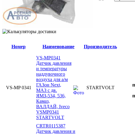
Номер
Наименование
Производитель
VS-MP0341
Датчик давления
и температуры
наддувочного
воздуха для а/м
ГАЗон Next,
п
VS-MP 0341
STARTVOLT
МАЗ с дв.
ЯМЗ-534, 536,
п
Камаз,
ВАЛДАЙ, Iveco
VSMP0341
STARTVOLT
CRTR0115387
Датчик давления и