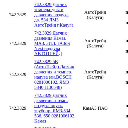
742.3829 Датчик
температуры и
АвтоТрейд
п
742.3829
давления воздуха
(Калуга)
дв. 534 ЯМЗ
п
АвтоТрейд г.Калуга
742.3829 Датчик
давления Камаз,
АвтоТрейд
п
742.3829
МАЗ, ЗИЛ, ГАЗон
(Калуга)
Next наддува
п
АВТОТРЕЙД
742.3829 5В
(АвтоТрейд) Датчик
давления и темпер.
АвтоТрейд
п
742.3829
надува (ан.BOSCH
(Калуга)
0281006102, ЯМЗ
п
5340.1130548)
742.3829 Датчик
давления и темп.
воздуха впуск.
п
742.3829
КамАЗ ПАО
трубопр. ЯМЗ-534,
536, 650 0281006102
п
Камаз