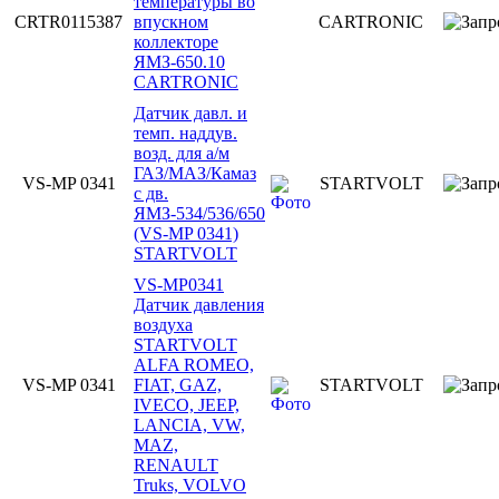
температуры во
CRTR0115387
впускном
CARTRONIC
коллекторе
ЯМЗ-650.10
CARTRONIC
Датчик давл. и
темп. наддув.
возд. для а/м
ГАЗ/МАЗ/Камаз
VS-MP 0341
STARTVOLT
с дв.
ЯМЗ-534/536/650
(VS-MP 0341)
STARTVOLT
VS-MP0341
Датчик давления
воздуха
STARTVOLT
ALFA ROMEO,
VS-MP 0341
FIAT, GAZ,
STARTVOLT
IVECO, JEEP,
LANCIA, VW,
MAZ,
RENAULT
Truks, VOLVO