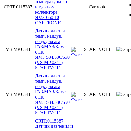
температуры во
п
CRTR0115387
впускном
Cartronic
коллекторе
п
ЯМЗ-650.10
CARTRONIC
Датчик давл. и
темп. наддув.
возд. для а/м
ГАЗ/МАЗ/Камаз
VS-MP 0341
STARTVOLT
с дв.
ЯМЗ-534/536/650
(VS-MP 0341)
STARTVOLT
Датчик давл. и
темп. наддув.
возд. для а/м
ГАЗ/МАЗ/Камаз
VS-MP 0341
STARTVOLT
с дв.
ЯМЗ-534/536/650
(VS-MP 0341)
STARTVOLT
CRTR0115387
Датчик давления и