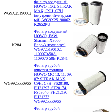
Фильтр воздушный
HOWO T5G, SITRAK
MAX, C9H, C7H
WG9X25190062
(внутренний+наружн
ый), WG9X25190062,
K2652PU
Фильтр воздушный
HOWO, FAW,
Shacman X3000
K2841
Евро-3 (комплект),
WG9725190102,
1109070-50A,
1109070-50B K2841
Фильтр грубой
очистки топлива
HOWO MC 13, 11, 09,
07; SITRAK MAX,
WG9925550966
C9H, C7H, FS20190,
FH21397, ST20174,
FS53040, FH21219,
FH21373
WG9925550966
Фильтр грубой