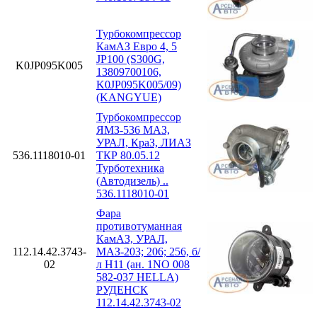
Турбокомпрессор
КамАЗ Евро 4, 5
JP100 (S300G,
K0JP095K005
13809700106,
K0JP095K005/09)
(KANGYUE)
Турбокомпрессор
ЯМЗ-536 МАЗ,
УРАЛ, КраЗ, ЛИАЗ
536.1118010-01
ТКР 80.05.12
Турботехника
(Автодизель) ..
536.1118010-01
Фара
противотуманная
КамАЗ, УРАЛ,
112.14.42.3743-
МАЗ-203; 206; 256, б/
02
л H11 (ан. 1NO 008
582-037 HELLA)
РУДЕНСК
112.14.42.3743-02