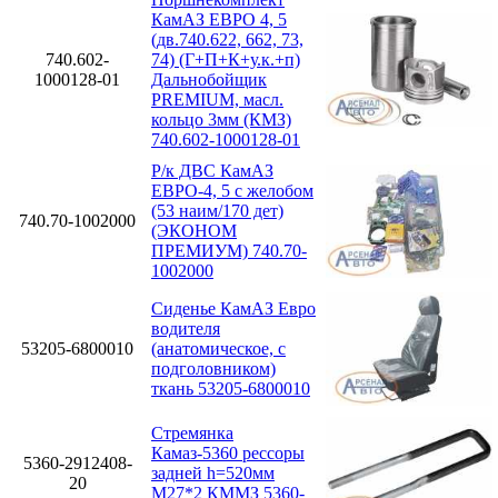
КамАЗ ЕВРО 4, 5
(дв.740.622, 662, 73,
740.602-
74) (Г+П+К+у.к.+п)
1000128-01
Дальнобойщик
PREMIUM, масл.
кольцо 3мм (КМЗ)
740.602-1000128-01
Р/к ДВС КамАЗ
ЕВРО-4, 5 с желобом
(53 наим/170 дет)
740.70-1002000
(ЭКОНОМ
ПРЕМИУМ) 740.70-
1002000
Сиденье КамАЗ Евро
водителя
53205-6800010
(анатомическое, с
подголовником)
ткань 53205-6800010
Стремянка
Камаз-5360 рессоры
5360-2912408-
задней h=520мм
20
М27*2 КММЗ 5360-