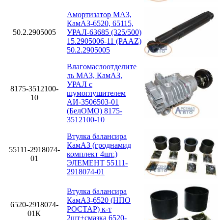
Амортизатор МАЗ,
КамАЗ-6520, 65115,
50.2.2905005
УРАЛ-63685 (325/500)
15.2905006-11 (PAAZ)
50.2.2905005
Влагомаслоотделите
ль МАЗ, КамАЗ,
УРАЛ с
8175-3512100-
шумоглушителем
10
АИ-3506503-01
(БелОМО) 8175-
3512100-10
Втулка балансира
КамАЗ (гроднамид
55111-2918074-
комплект 4шт.)
01
ЭЛЕМЕНТ 55111-
2918074-01
Втулка балансира
КамАЗ-6520 (НПО
6520-2918074-
РОСТАР) к-т
01К
2шт+смазка 6520-