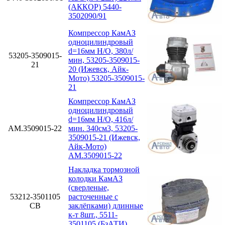
(АККОР) 5440-
3502090/91
Компрессор КамАЗ
одноцилиндровый
d=16мм Н/О, 380л/
53205-3509015-
мин, 53205-3509015-
21
20 (Ижевск, Айк-
Мото) 53205-3509015-
21
Компрессор КамАЗ
одноцилиндровый
d=16мм Н/О, 416л/
АМ.3509015-22
мин. 340см3, 53205-
3509015-21 (Ижевск,
Айк-Мото)
АМ.3509015-22
Накладка тормозной
колодки КамАЗ
(сверленые,
53212-3501105
расточенные с
СВ
заклёпками) длинные
к-т 8шт., 5511-
3501105 (БзАТИ)