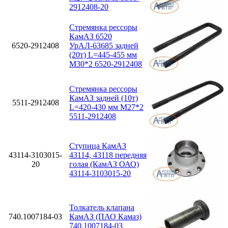
2912408-20
Стремянка рессоры
КамАЗ 6520
6520-2912408
УрАЛ-63685 задней
(20т) L=445-455 мм
М30*2 6520-2912408
Стремянка рессоры
КамАЗ задней (10т)
5511-2912408
L=420-430 мм М27*2
5511-2912408
Ступица КамАЗ
43114-3103015-
43114, 43118 передняя
20
голая (КамАЗ ОАО)
43114-3103015-20
Толкатель клапана
740.1007184-03
КамАЗ (ПАО Камаз)
740.1007184-03