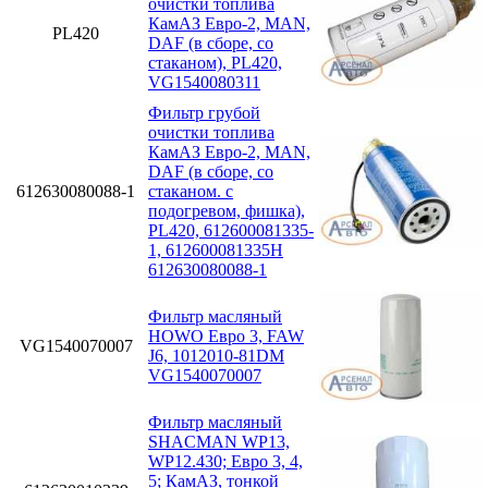
очистки топлива
КамАЗ Евро-2, MAN,
PL420
DAF (в сборе, со
стаканом), PL420,
VG1540080311
Фильтр грубой
очистки топлива
КамАЗ Евро-2, MAN,
DAF (в сборе, со
612630080088-1
стаканом. с
подогревом, фишка),
PL420, 612600081335-
1, 612600081335H
612630080088-1
Фильтр масляный
HOWO Евро 3, FAW
VG1540070007
J6, 1012010-81DM
VG1540070007
Фильтр масляный
SHACMAN WP13,
WP12.430; Eвро 3, 4,
5; КамАЗ, тонкой