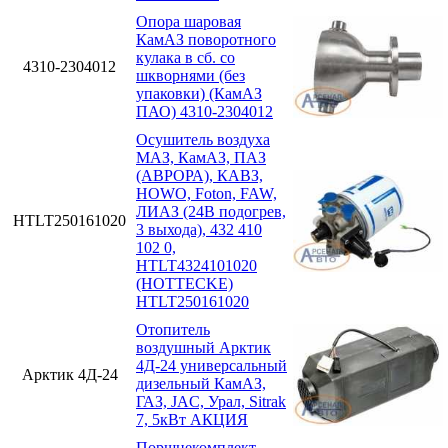
Опора шаровая
КамАЗ поворотного
кулака в сб. со
4310-2304012
шкворнями (без
упаковки) (КамАЗ
ПАО) 4310-2304012
Осушитель воздуха
МАЗ, КамАЗ, ПАЗ
(АВРОРА), КАВЗ,
HOWO, Foton, FAW,
ЛИАЗ (24В подогрев,
HTLT250161020
3 выхода), 432 410
102 0,
HTLT4324101020
(HOTTECKE)
HTLT250161020
Отопитель
воздушный Арктик
4Д-24 универсальный
Арктик 4Д-24
дизельный КамАЗ,
ГАЗ, JAC, Урал, Sitrak
7, 5кВт АКЦИЯ
Поршнекомплект