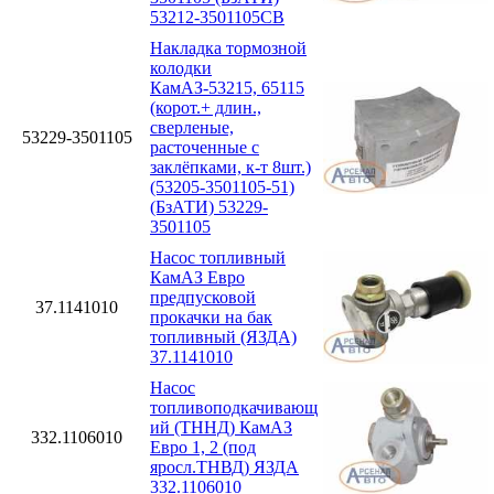
53212-3501105СВ
Накладка тормозной
колодки
КамАЗ-53215, 65115
(корот.+ длин.,
сверленые,
53229-3501105
расточенные с
заклёпками, к-т 8шт.)
(53205-3501105-51)
(БзАТИ) 53229-
3501105
Насос топливный
КамАЗ Евро
предпусковой
37.1141010
прокачки на бак
топливный (ЯЗДА)
37.1141010
Насос
топливоподкачивающ
ий (ТННД) КамАЗ
332.1106010
Евро 1, 2 (под
яросл.ТНВД) ЯЗДА
332.1106010