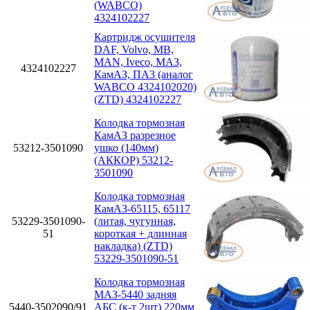
(WABCO)
4324102227
Картридж осушителя
DAF, Volvo, MB,
MAN, Iveco, МАЗ,
4324102227
КамАЗ, ПА3 (аналог
WABCO 4324102020)
(ZTD) 4324102227
Колодка тормозная
КамАЗ разрезное
53212-3501090
ушко (140мм)
(АККОР) 53212-
3501090
Колодка тормозная
КамАЗ-65115, 65117
53229-3501090-
(литая, чугунная,
51
короткая + длинная
накладка) (ZTD)
53229-3501090-51
Колодка тормозная
МАЗ-5440 задняя
5440-3502090/91
АБС (к-т 2шт) 220мм