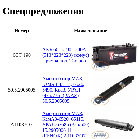
Спецпредложения
Номер
Наименование
АКБ 6СТ-190 1200А
6СТ-190
(513*223*223) (конус)
Прямая пол. Tornado
Амортизатор МАЗ,
КамАЗ-43118, 6520,
50.5.2905005
5490, КраЗ, УРАЛ
(475/775) (PAAZ)
50.5.2905005
Амортизатор МАЗ,
КамАЗ-6520, 65115,
A11037O7
УРАЛ-63685 (325/500)
15.2905006-11
(FENOX) A11037O7