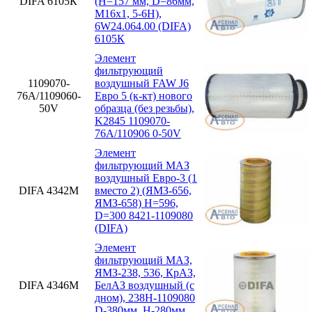
DIFA 6105К
(H=157 мм, D=86мм,
M16x1, 5-6H),
6W24.064.00 (DIFA)
6105К
Элемент
фильтрующий
1109070-
воздушный FAW J6
76А/1109060-
Евро 5 (к-кт) нового
50V
образца (без резьбы),
K2845 1109070-
76А/110906 0-50V
Элемент
фильтрующий МАЗ
воздушный Евро-3 (1
DIFA 4342М
вместо 2) (ЯМЗ-656,
ЯМЗ-658) H=596,
D=300 8421-1109080
(DIFA)
Элемент
фильтрующий МАЗ,
ЯМЗ-238, 536, КрАЗ,
DIFA 4346М
БелАЗ воздушный (с
дном), 238Н-1109080
D-380мм, H-280мм