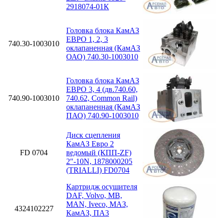
2918074-01К
Головка блока КамАЗ
ЕВРО 1, 2, 3
740.30-1003010
оклапаненная (КамАЗ
ОАО) 740.30-1003010
Головка блока КамАЗ
ЕВРО 3, 4 (дв.740.60,
740.90-1003010
740.62, Common Rail)
оклапаненная (КамАЗ
ПАО) 740.90-1003010
Диск сцепления
КамАЗ Евро 2
FD 0704
ведомый (КПП-ZF)
2″-10N, 1878000205
(TRIALLI) FD0704
Картридж осушителя
DAF, Volvo, MB,
MAN, Iveco, МАЗ,
4324102227
КамАЗ, ПА3