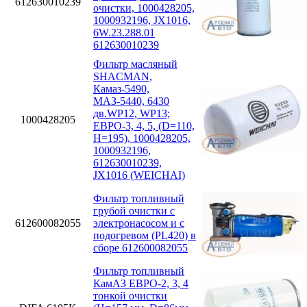
612630010239
очистки, 1000428205,
1000932196, JX1016,
6W.23.288.01
612630010239
Фильтр масляный
SHACMAN,
Камаз-5490,
МАЗ-5440, 6430
дв.WP12, WP13;
1000428205
ЕВРО-3, 4, 5, (D=110,
H=195), 1000428205,
1000932196,
612630010239,
JX1016 (WEICHAI)
Фильтр топливный
грубой очистки с
612600082055
электронасосом и с
подогревом (PL420) в
сборе 612600082055
Фильтр топливный
КамАЗ ЕВРО-2, 3, 4
тонкой очистки