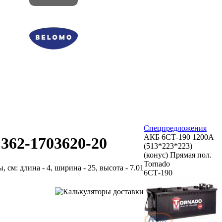
Спецпредложения
АКБ 6СТ-190 1200А
62-1703620-20
(513*223*223)
(конус) Прямая пол.
Tornado
ы, см: длина - 4, ширина - 25, высота - 7.01
6СТ-190