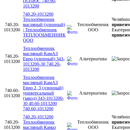
ПОЛЮС 740.90-
1013200
740.20-1013200
Теплообменник
Челябин
740.20-
масляный (длинный)
Теплообменник
привезем
1013200
/ Теплообменник
ООО
Екатери
ТЕПЛООБМЕННИК
привезем
ООО
Теплообменник
масляный КамАЗ
740.20-
Евро (длинный) 343-
Альтернатива
1013200
1013200-30 740.20-
1013200
Теплообменник
масляный КамАЗ
Евро 2, 3 (длинный)
740.60-
универсальный
Альтернатива
1013200
(завод) 343-1013200-
30 40.60-1013200
740.60-1013200
740.20-1013200
Челябин
740.20-
Теплообменник
Теплообменник
привезем
1013200
масляный Камаз
ООО
Екатери