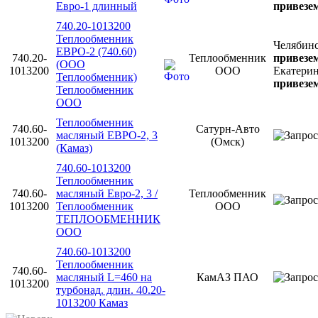
Евро-1 длинный
привезем
740.20-1013200
Теплообменник
Челябин
ЕВРО-2 (740.60)
740.20-
Теплообменник
привезем
(ООО
1013200
ООО
Екатери
Теплообменник)
привезем
Теплообменник
ООО
Теплообменник
740.60-
Сатурн-Авто
масляный ЕВРО-2, 3
1013200
(Омск)
(Камаз)
740.60-1013200
Теплообменник
740.60-
масляный Евро-2, 3 /
Теплообменник
1013200
Теплообменник
ООО
ТЕПЛООБМЕННИК
ООО
740.60-1013200
Теплообменник
740.60-
масляный L=460 на
КамАЗ ПАО
1013200
турбонад. длин. 40.20-
1013200 Камаз