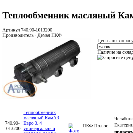
Теплообменник масляный КамА
Артикул 740.90-1013200
Производитель - Демал ПКФ
Цена - по запрос
Наличие на скла
Теплообменник
масляный КамАЗ
Челябин
740.90-
Евро 3, 4
Екатери
ПКФ Полюс
1013200
универсальный
привезем