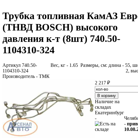
Трубка топливная КамАЗ Евр
(ТНВД BOSCH) высокого
давления к-т (8шт) 740.50-
1104310-324
Артикул 740.50-
Вес, кг - 1.65 Размеры, см: длина - 55, ш
1104310-324
2, выс
Производитель - ТМК
2 217 ₽
Наличие на
складах
Екатеринбург
-
Челяб
-
прив
10.08.