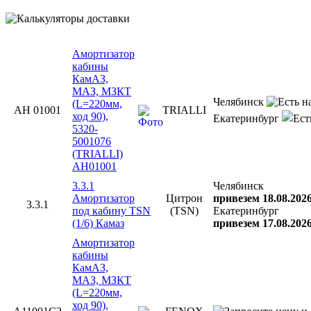
Амортизатор
кабины
КамАЗ,
МАЗ, МЗКТ
Челябинск
(L=220мм,
AH 01001
TRIALLI
ход 90),
Екатеринбург
5320-
5001076
(TRIALLI)
AH01001
3.3.1
Челябинск
Амортизатор
Цитрон
привезем 18.08.202
3.3.1
под кабину TSN
(TSN)
Екатеринбург
(1/6) Камаз
привезем 17.08.202
Амортизатор
кабины
КамАЗ,
МАЗ, МЗКТ
(L=220мм,
ход 90),