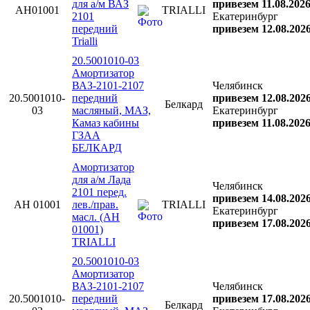
для а/м ВАЗ
привезем 11.08.202
AH01001
TRIALLI
2101
Екатеринбург
передний
привезем 12.08.202
Trialli
20.5001010-03
Амортизатор
ВАЗ-2101-2107
Челябинск
20.5001010-
передний
привезем 12.08.202
Белкард
03
масляный, МАЗ,
Екатеринбург
Камаз кабины
привезем 11.08.202
ГЗАА
БЕЛКАРД
Амортизатор
для а/м Лада
Челябинск
2101 перед.
привезем 14.08.202
AH 01001
лев./прав.
TRIALLI
Екатеринбург
масл. (AH
привезем 17.08.202
01001)
TRIALLI
20.5001010-03
Амортизатор
ВАЗ-2101-2107
Челябинск
20.5001010-
передний
привезем 17.08.202
Белкард