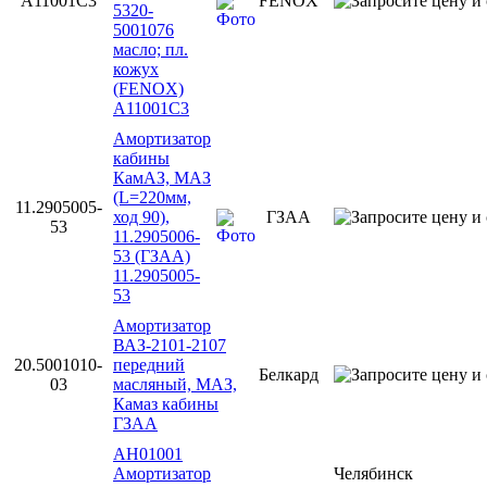
A11001C3
FENOX
5320-
5001076
масло; пл.
кожух
(FENOX)
A11001C3
Амортизатор
кабины
КамАЗ, МАЗ
(L=220мм,
11.2905005-
ход 90),
ГЗАА
53
11.2905006-
53 (ГЗАА)
11.2905005-
53
Амортизатор
ВАЗ-2101-2107
20.5001010-
передний
Белкард
03
масляный, МАЗ,
Камаз кабины
ГЗАА
AH01001
Амортизатор
Челябинск