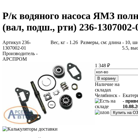
Р/к водяного насоса ЯМЗ пол
(вал, подш., рти) 236-1307002-
Артикул 236-
Вес, кг - 1.26 Размеры, см: длина - 10, ш
1307002-01
5.5, выс
Производитель -
АРСПРОМ
1 348 ₽
Наличие на
складах
Челябинск -
Екатер
-
прив
10.08.2
Купить на О