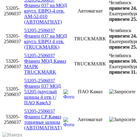
Челябинск
Фланец 037 на МОД
53205-
привезем 24.
кругл. ЕВРО-4 отв.
Автомагнат
2506037
Екатеринбур
АМ-52-010
привезем 25.
(АВТОМАГНАТ)
53205-2506037
Челябинск
53205-
Фланец 037 на МОД
привезем 24.
TRUCKMARK
2506037
кругл. ЕВРО 4 отв.
Екатеринбур
(TRUCKMARK)
привезем 25.
53205-2506037
Челябинск
53205-
Фланец МОД Камаз
привезем 10.
TRUCKMARK
2506037
МАРК
Екатеринбур
TRUCKMARK
привезем 11.
53205-2506037
Фланец 037 МОД
53205-
53205 (круглый
ПАО Камаз
2506037
шлицы 4 отв.) /
ПАО КамАЗ
53205-2506037
53205-
Фланец СР Камаз
Автомагнат
2506037
торцевые шлицы
(АВТОМАГНАТ)