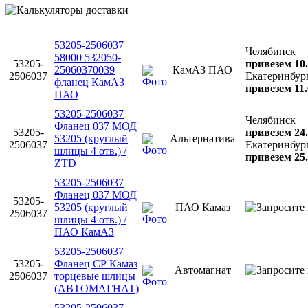
53205-2506037
Челябинск
58000 532050-
53205-
привезем 10.
25060370039
КамАЗ ПАО
2506037
Екатеринбур
фланец КамАЗ
привезем 11.
ПАО
53205-2506037
Челябинск
Фланец 037 МОД
53205-
привезем 24.
53205 (круглый
Альтернатива
2506037
Екатеринбур
шлицы 4 отв.) /
привезем 25.
ZTD
53205-2506037
Фланец 037 МОД
53205-
53205 (круглый
ПАО Камаз
2506037
шлицы 4 отв.) /
ПАО КамАЗ
53205-2506037
53205-
Фланец СР Камаз
Автомагнат
2506037
торцевые шлицы
(АВТОМАГНАТ)
53205-2506037