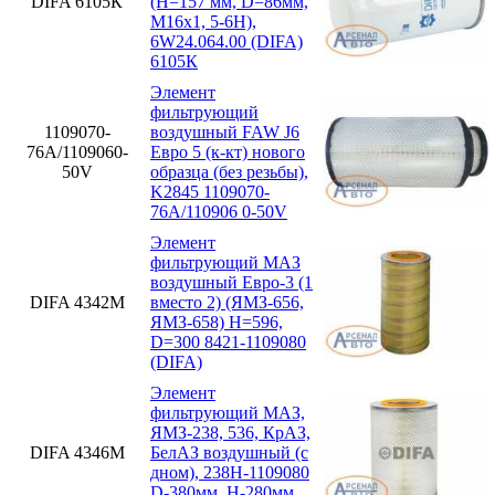
DIFA 6105К
(H=157 мм, D=86мм,
M16x1, 5-6H),
6W24.064.00 (DIFA)
6105К
Элемент
фильтрующий
1109070-
воздушный FAW J6
76А/1109060-
Евро 5 (к-кт) нового
50V
образца (без резьбы),
K2845 1109070-
76А/110906 0-50V
Элемент
фильтрующий МАЗ
воздушный Евро-3 (1
DIFA 4342М
вместо 2) (ЯМЗ-656,
ЯМЗ-658) H=596,
D=300 8421-1109080
(DIFA)
Элемент
фильтрующий МАЗ,
ЯМЗ-238, 536, КрАЗ,
DIFA 4346М
БелАЗ воздушный (с
дном), 238Н-1109080
D-380мм, H-280мм