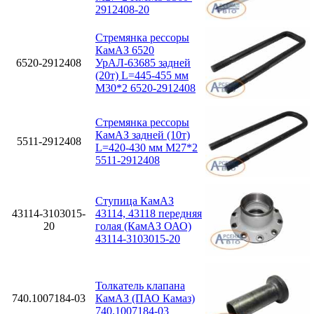
2912408-20
Стремянка рессоры
КамАЗ 6520
6520-2912408
УрАЛ-63685 задней
(20т) L=445-455 мм
М30*2 6520-2912408
Стремянка рессоры
КамАЗ задней (10т)
5511-2912408
L=420-430 мм М27*2
5511-2912408
Ступица КамАЗ
43114-3103015-
43114, 43118 передняя
20
голая (КамАЗ ОАО)
43114-3103015-20
Толкатель клапана
740.1007184-03
КамАЗ (ПАО Камаз)
740.1007184-03