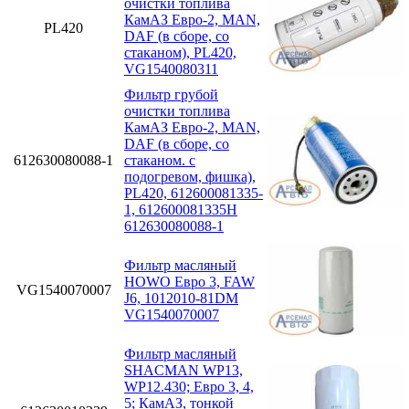
очистки топлива
КамАЗ Евро-2, MAN,
PL420
DAF (в сборе, со
стаканом), PL420,
VG1540080311
Фильтр грубой
очистки топлива
КамАЗ Евро-2, MAN,
DAF (в сборе, со
612630080088-1
стаканом. с
подогревом, фишка),
PL420, 612600081335-
1, 612600081335H
612630080088-1
Фильтр масляный
HOWO Евро 3, FAW
VG1540070007
J6, 1012010-81DM
VG1540070007
Фильтр масляный
SHACMAN WP13,
WP12.430; Eвро 3, 4,
5; КамАЗ, тонкой