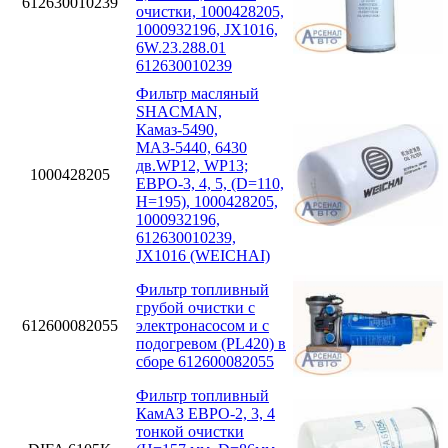
612630010239
очистки, 1000428205,
1000932196, JX1016,
6W.23.288.01
612630010239
Фильтр масляный
SHACMAN,
Камаз-5490,
МАЗ-5440, 6430
дв.WP12, WP13;
1000428205
ЕВРО-3, 4, 5, (D=110,
H=195), 1000428205,
1000932196,
612630010239,
JX1016 (WEICHAI)
Фильтр топливный
грубой очистки с
612600082055
электронасосом и с
подогревом (PL420) в
сборе 612600082055
Фильтр топливный
КамАЗ ЕВРО-2, 3, 4
тонкой очистки