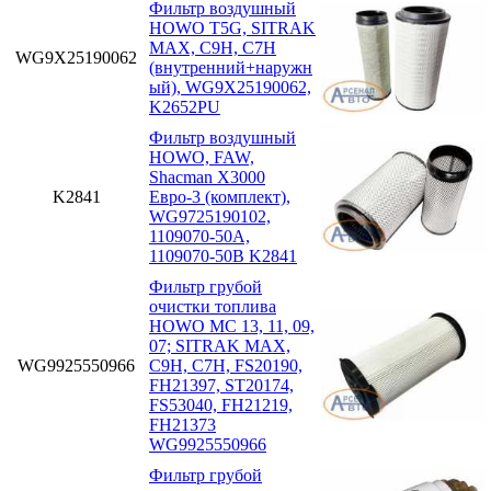
Фильтр воздушный
HOWO T5G, SITRAK
MAX, C9H, C7H
WG9X25190062
(внутренний+наружн
ый), WG9X25190062,
K2652PU
Фильтр воздушный
HOWO, FAW,
Shacman X3000
K2841
Евро-3 (комплект),
WG9725190102,
1109070-50A,
1109070-50B K2841
Фильтр грубой
очистки топлива
HOWO MC 13, 11, 09,
07; SITRAK MAX,
WG9925550966
C9H, C7H, FS20190,
FH21397, ST20174,
FS53040, FH21219,
FH21373
WG9925550966
Фильтр грубой