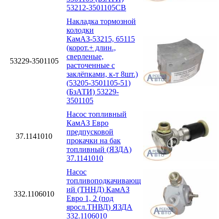
53212-3501105СВ
Накладка тормозной
колодки
КамАЗ-53215, 65115
(корот.+ длин.,
сверленые,
53229-3501105
расточенные с
заклёпками, к-т 8шт.)
(53205-3501105-51)
(БзАТИ) 53229-
3501105
Насос топливный
КамАЗ Евро
предпусковой
37.1141010
прокачки на бак
топливный (ЯЗДА)
37.1141010
Насос
топливоподкачивающ
ий (ТННД) КамАЗ
332.1106010
Евро 1, 2 (под
яросл.ТНВД) ЯЗДА
332.1106010