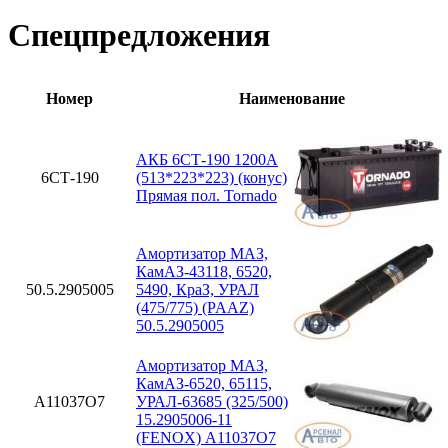
Спецпредложения
Номер
Наименование
АКБ 6СТ-190 1200А
6СТ-190
(513*223*223) (конус)
Прямая пол. Tornado
Амортизатор МАЗ,
КамАЗ-43118, 6520,
50.5.2905005
5490, КраЗ, УРАЛ
(475/775) (PAAZ)
50.5.2905005
Амортизатор МАЗ,
КамАЗ-6520, 65115,
A11037O7
УРАЛ-63685 (325/500)
15.2905006-11
(FENOX) A11037O7