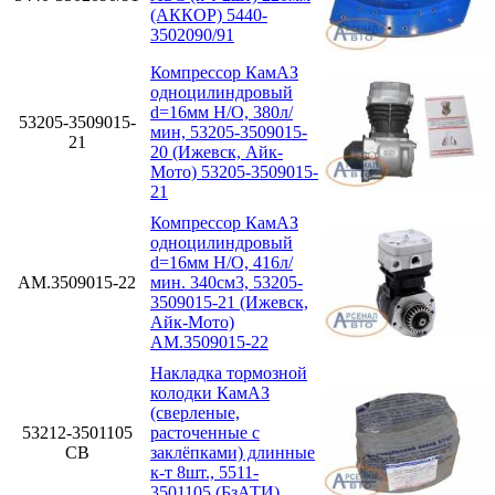
(АККОР) 5440-
3502090/91
Компрессор КамАЗ
одноцилиндровый
d=16мм Н/О, 380л/
53205-3509015-
мин, 53205-3509015-
21
20 (Ижевск, Айк-
Мото) 53205-3509015-
21
Компрессор КамАЗ
одноцилиндровый
d=16мм Н/О, 416л/
АМ.3509015-22
мин. 340см3, 53205-
3509015-21 (Ижевск,
Айк-Мото)
АМ.3509015-22
Накладка тормозной
колодки КамАЗ
(сверленые,
53212-3501105
расточенные с
СВ
заклёпками) длинные
к-т 8шт., 5511-
3501105 (БзАТИ)