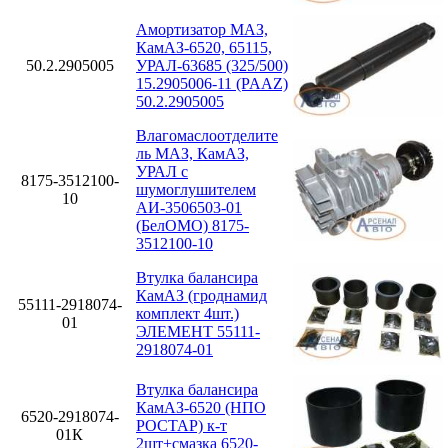
Амортизатор МАЗ,
КамАЗ-6520, 65115,
50.2.2905005
УРАЛ-63685 (325/500)
15.2905006-11 (PAAZ)
50.2.2905005
Влагомаслоотделите
ль МАЗ, КамАЗ,
УРАЛ с
8175-3512100-
шумоглушителем
10
АИ-3506503-01
(БелОМО) 8175-
3512100-10
Втулка балансира
КамАЗ (гроднамид
55111-2918074-
комплект 4шт.)
01
ЭЛЕМЕНТ 55111-
2918074-01
Втулка балансира
КамАЗ-6520 (НПО
6520-2918074-
РОСТАР) к-т
01К
2шт+смазка 6520-