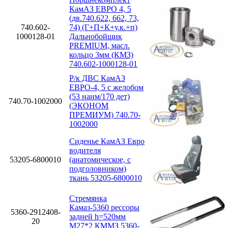
КамАЗ ЕВРО 4, 5
(дв.740.622, 662, 73,
740.602-
74) (Г+П+К+у.к.+п)
1000128-01
Дальнобойщик
PREMIUM, масл.
кольцо 3мм (КМЗ)
740.602-1000128-01
Р/к ДВС КамАЗ
ЕВРО-4, 5 с желобом
(53 наим/170 дет)
740.70-1002000
(ЭКОНОМ
ПРЕМИУМ) 740.70-
1002000
Сиденье КамАЗ Евро
водителя
53205-6800010
(анатомическое, с
подголовником)
ткань 53205-6800010
Стремянка
Камаз-5360 рессоры
5360-2912408-
задней h=520мм
20
М27*2 КММЗ 5360-