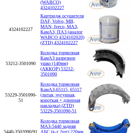
(WABCO)
4324102227
Картридж осушителя
DAF, Volvo, MB,
MAN, Iveco, МАЗ,
4324102227
КамАЗ, ПА3 (аналог
WABCO 4324102020)
(ZTD) 4324102227
Колодка тормозная
КамАЗ разрезное
53212-3501090
ушко (140мм)
(АККОР) 53212-
3501090
Колодка тормозная
КамАЗ-65115, 65117
53229-3501090-
(литая, чугунная,
51
короткая + длинная
накладка) (ZTD)
53229-3501090-51
Колодка тормозная
МАЗ-5440 задняя
5440-3502090/91
АБС (к-т 2шт) 220мм