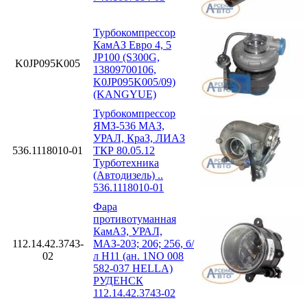
Турбокомпрессор
КамАЗ Евро 4, 5
JP100 (S300G,
K0JP095K005
13809700106,
K0JP095K005/09)
(KANGYUE)
Турбокомпрессор
ЯМЗ-536 МАЗ,
УРАЛ, КраЗ, ЛИАЗ
536.1118010-01
ТКР 80.05.12
Турботехника
(Автодизель) ..
536.1118010-01
Фара
противотуманная
КамАЗ, УРАЛ,
112.14.42.3743-
МАЗ-203; 206; 256, б/
02
л H11 (ан. 1NO 008
582-037 HELLA)
РУДЕНСК
112.14.42.3743-02