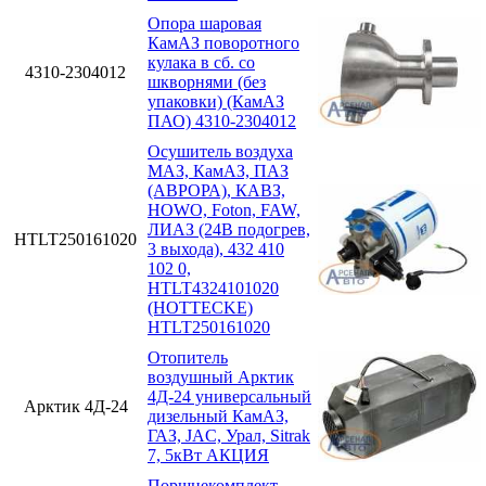
Опора шаровая
КамАЗ поворотного
кулака в сб. со
4310-2304012
шкворнями (без
упаковки) (КамАЗ
ПАО) 4310-2304012
Осушитель воздуха
МАЗ, КамАЗ, ПАЗ
(АВРОРА), КАВЗ,
HOWO, Foton, FAW,
ЛИАЗ (24В подогрев,
HTLT250161020
3 выхода), 432 410
102 0,
HTLT4324101020
(HOTTECKE)
HTLT250161020
Отопитель
воздушный Арктик
4Д-24 универсальный
Арктик 4Д-24
дизельный КамАЗ,
ГАЗ, JAC, Урал, Sitrak
7, 5кВт АКЦИЯ
Поршнекомплект