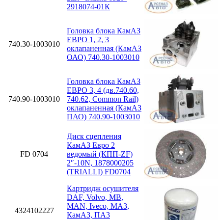
2918074-01К
Головка блока КамАЗ
ЕВРО 1, 2, 3
740.30-1003010
оклапаненная (КамАЗ
ОАО) 740.30-1003010
Головка блока КамАЗ
ЕВРО 3, 4 (дв.740.60,
740.90-1003010
740.62, Common Rail)
оклапаненная (КамАЗ
ПАО) 740.90-1003010
Диск сцепления
КамАЗ Евро 2
FD 0704
ведомый (КПП-ZF)
2″-10N, 1878000205
(TRIALLI) FD0704
Картридж осушителя
DAF, Volvo, MB,
MAN, Iveco, МАЗ,
4324102227
КамАЗ, ПА3