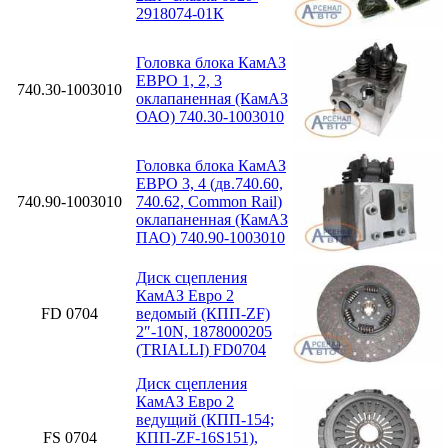
2918074-01К
Головка блока КамАЗ
ЕВРО 1, 2, 3
740.30-1003010
оклапаненная (КамАЗ
ОАО) 740.30-1003010
Головка блока КамАЗ
ЕВРО 3, 4 (дв.740.60,
740.90-1003010
740.62, Common Rail)
оклапаненная (КамАЗ
ПАО) 740.90-1003010
Диск сцепления
КамАЗ Евро 2
FD 0704
ведомый (КПП-ZF)
2″-10N, 1878000205
(TRIALLI) FD0704
Диск сцепления
КамАЗ Евро 2
ведущий (КПП-154;
FS 0704
КПП-ZF-16S151),