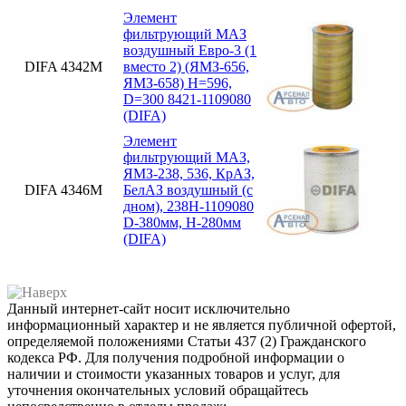
Элемент
фильтрующий МАЗ
воздушный Евро-3 (1
DIFA 4342М
вместо 2) (ЯМЗ-656,
ЯМЗ-658) H=596,
D=300 8421-1109080
(DIFA)
Элемент
фильтрующий МАЗ,
ЯМЗ-238, 536, КрАЗ,
DIFA 4346М
БелАЗ воздушный (с
дном), 238Н-1109080
D-380мм, H-280мм
(DIFA)
Данный интернет-сайт носит исключительно
информационный характер и не является публичной офертой,
определяемой положениями Статьи 437 (2) Гражданского
кодекса РФ. Для получения подробной информации о
наличии и стоимости указанных товаров и услуг, для
уточнения окончательных условий обращайтесь