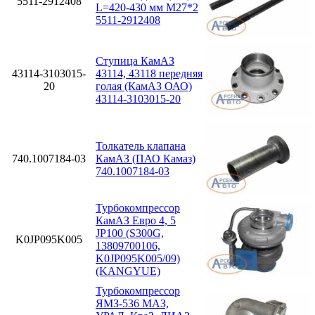
5511-2912408
L=420-430 мм М27*2
5511-2912408
Ступица КамАЗ
43114-3103015-
43114, 43118 передняя
20
голая (КамАЗ ОАО)
43114-3103015-20
Толкатель клапана
740.1007184-03
КамАЗ (ПАО Камаз)
740.1007184-03
Турбокомпрессор
КамАЗ Евро 4, 5
JP100 (S300G,
K0JP095K005
13809700106,
K0JP095K005/09)
(KANGYUE)
Турбокомпрессор
ЯМЗ-536 МАЗ,