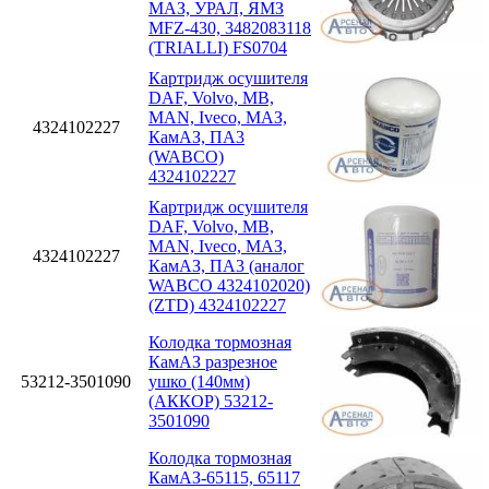
МАЗ, УРАЛ, ЯМЗ
MFZ-430, 3482083118
(TRIALLI) FS0704
Картридж осушителя
DAF, Volvo, MB,
MAN, Iveco, МАЗ,
4324102227
КамАЗ, ПА3
(WABCO)
4324102227
Картридж осушителя
DAF, Volvo, MB,
MAN, Iveco, МАЗ,
4324102227
КамАЗ, ПА3 (аналог
WABCO 4324102020)
(ZTD) 4324102227
Колодка тормозная
КамАЗ разрезное
53212-3501090
ушко (140мм)
(АККОР) 53212-
3501090
Колодка тормозная
КамАЗ-65115, 65117