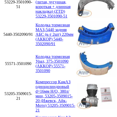
53229-3501090-
(литая, чугунная,
51
короткая + длинная
накладка) (ZTD)
53229-3501090-51
Колодка тормозная
МАЗ-5440 задняя
5440-3502090/91
АБС (к-т 2шт) 220мм
(АККОР) 5440-
3502090/91
Колодка тормозная
Урал, 375-3501090
55571-3501090
(АККОР) 55571-
3501090
Компрессор КамАЗ
одноцилиндровый
d=16мм Н/О, 380л/
53205-3509015-
мин, 53205-3509015-
21
20 (Ижевск, Айк-
Мото) 53205-3509015-
21