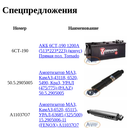
Спецпредложения
Номер
Наименование
АКБ 6СТ-190 1200А
6СТ-190
(513*223*223) (конус)
Прямая пол. Tornado
Амортизатор МАЗ,
КамАЗ-43118, 6520,
50.5.2905005
5490, КраЗ, УРАЛ
(475/775) (PAAZ)
50.5.2905005
Амортизатор МАЗ,
КамАЗ-6520, 65115,
A11037O7
УРАЛ-63685 (325/500)
15.2905006-11
(FENOX) A11037O7