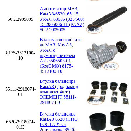
Амортизатор МАЗ,
КамАЗ-6520, 65115,
50.2.2905005
УРАЛ-63685 (325/500)
15.2905006-11 (PAAZ)
50.2.2905005
Влагомаслоотделите
ль МАЗ, КамАЗ,
УРАЛ с
8175-3512100-
шумоглушителем
10
АИ-3506503-01
(БелОМО) 8175-
3512100-10
Втулка балансира
КамАЗ (гроднамид
55111-2918074-
комплект 4шт.)
01
ЭЛЕМЕНТ 55111-
2918074-01
Втулка балансира
КамАЗ-6520 (НПО
6520-2918074-
РОСТАР) к-т
01К
2шт+смазка 6520-