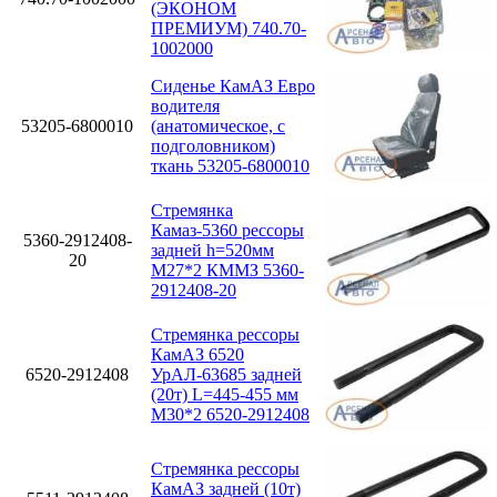
(ЭКОНОМ
ПРЕМИУМ) 740.70-
1002000
Сиденье КамАЗ Евро
водителя
53205-6800010
(анатомическое, с
подголовником)
ткань 53205-6800010
Стремянка
Камаз-5360 рессоры
5360-2912408-
задней h=520мм
20
М27*2 КММЗ 5360-
2912408-20
Стремянка рессоры
КамАЗ 6520
6520-2912408
УрАЛ-63685 задней
(20т) L=445-455 мм
М30*2 6520-2912408
Стремянка рессоры
КамАЗ задней (10т)