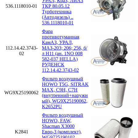
УРАЛ, КраЗ, ЛИАЗ
536.1118010-01
ТКР 80.05.12
Турботехника
(Автодизель) ..
536.1118010-01
Фара
противотуманная
КамАЗ, УРАЛ,
112.14.42.3743-
МАЗ-203; 206; 256, б/
02
л H11 (ан. 1NO 008
582-037 HELLA)
РУДЕНСК
112.14.42.3743-02
Фильтр воздушный
HOWO T5G, SITRAK
MAX, C9H, C7H
WG9X25190062
(внутренний+наружн
ый), WG9X25190062,
K2652PU
Фильтр воздушный
HOWO, FAW,
Shacman X3000
K2841
Евро-3 (комплект),
WG9725190102,