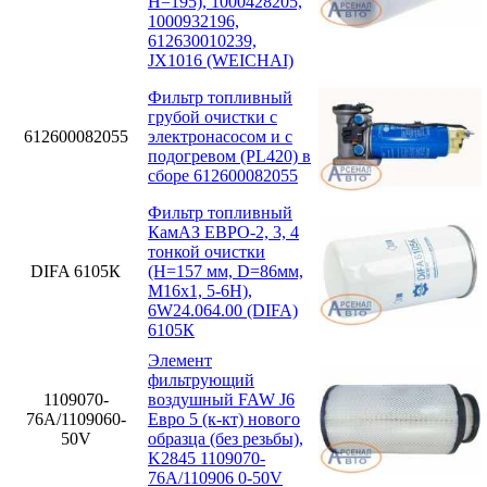
H=195), 1000428205,
1000932196,
612630010239,
JX1016 (WEICHAI)
Фильтр топливный
грубой очистки с
612600082055
электронасосом и с
подогревом (PL420) в
сборе 612600082055
Фильтр топливный
КамАЗ ЕВРО-2, 3, 4
тонкой очистки
DIFA 6105К
(H=157 мм, D=86мм,
M16x1, 5-6H),
6W24.064.00 (DIFA)
6105К
Элемент
фильтрующий
1109070-
воздушный FAW J6
76А/1109060-
Евро 5 (к-кт) нового
50V
образца (без резьбы),
K2845 1109070-
76А/110906 0-50V