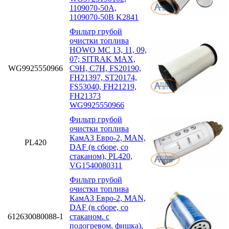
1109070-50A,
1109070-50B K2841
Фильтр грубой
очистки топлива
HOWO MC 13, 11, 09,
07; SITRAK MAX,
WG9925550966
C9H, C7H, FS20190,
FH21397, ST20174,
FS53040, FH21219,
FH21373
WG9925550966
Фильтр грубой
очистки топлива
КамАЗ Евро-2, MAN,
PL420
DAF (в сборе, со
стаканом), PL420,
VG1540080311
Фильтр грубой
очистки топлива
КамАЗ Евро-2, MAN,
DAF (в сборе, со
612630080088-1
стаканом. с
подогревом, фишка),