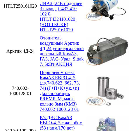
ЛИАЗ (24В подогрев,
HTLT250161020
3 выхода), 432 410
102 0,
HTLT4324101020
(HOTTECKE)
HTLT250161020
Отопитель
воздушный Арктик
4Д-24 универсальный
Арктик 4Д-24
дизельный КамАЗ,
ГАЗ, JAC, Урал, Sitrak
7, 5кВт АКЦИЯ
Поршнекомплект
КамАЗ ЕВРО 4, 5
(дв.740.622, 662, 73,
740.602-
74) (Г+П+К+у.к.+п)
1000128-01
Дальнобойщик
PREMIUM, масл.
кольцо 3мм (КМЗ)
740.602-1000128-01
Р/к ДВС КамАЗ
ЕВРО-4, 5 с желобом
(53 наим/170 дет)
740.70-1002000