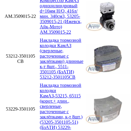
Компрессор КамАЗ
одноцилиндровый
d=16мм Н/О, 416л/
АМ.3509015-22
мин. 340см3, 53205-
3509015-21 (Ижевск,
Айк-Мото)
АМ.3509015-22
Накладка тормозной
колодки КамАЗ
(сверленые,
53212-3501105
расточенные с
СВ
заклёпками) длинные
к-т 8шт., 5511-
3501105 (БзАТИ)
53212-3501105СВ
Накладка тормозной
колодки
КамАЗ-53215, 65115
(корот.+ длин.,
сверленые,
53229-3501105
расточенные с
заклёпками, к-т 8шт.)
(53205-3501105-51)
(БзАТИ) 53229-