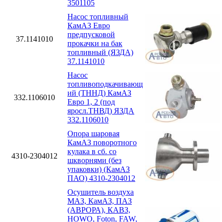
3501105
Насос топливный
КамАЗ Евро
предпусковой
37.1141010
прокачки на бак
топливный (ЯЗДА)
37.1141010
Насос
топливоподкачивающ
ий (ТННД) КамАЗ
332.1106010
Евро 1, 2 (под
яросл.ТНВД) ЯЗДА
332.1106010
Опора шаровая
КамАЗ поворотного
кулака в сб. со
4310-2304012
шкворнями (без
упаковки) (КамАЗ
ПАО) 4310-2304012
Осушитель воздуха
МАЗ, КамАЗ, ПАЗ
(АВРОРА), КАВЗ,
HOWO, Foton, FAW,