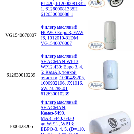
PL420, 612600081335-
1, 612600081335H
612630080088-1
Фильтр масляный
HOWO Евро 3, FAW
VG1540070007
J6, 1012010-81DM
VG1540070007
Фильтр масляный
SHACMAN WP13,
WP12.430; Eвро 3, 4,
5; КамАЗ, тонкой
612630010239
очистки, 1000428205,
1000932196, JX1016,
6W.23.288.01
612630010239
Фильтр масляный
SHACMAN,
Камаз-5490,
МАЗ-5440, 6430
дв.WP12, WP13;
1000428205
ЕВРО-3, 4, 5, (D=110,