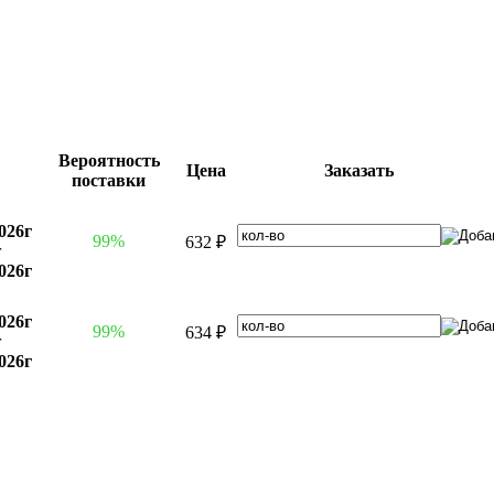
Вероятность
Цена
Заказать
поставки
026г
99%
632 ₽
г
026г
026г
99%
634 ₽
г
026г