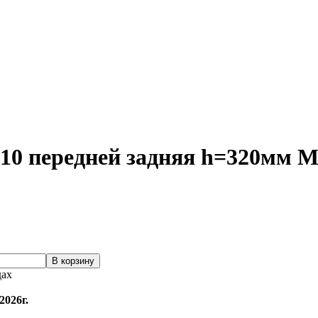
0 передней задняя h=320мм М2
дах
2026г.