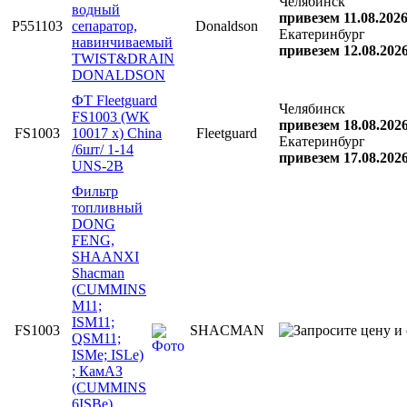
Челябинск
водный
привезем 11.08.202
P551103
сепаратор,
Donaldson
Екатеринбург
навинчиваемый
привезем 12.08.202
TWIST&DRAIN
DONALDSON
ФТ Fleetguard
Челябинск
FS1003 (WK
привезем 18.08.202
FS1003
10017 x) China
Fleetguard
Екатеринбург
/6шт/ 1-14
привезем 17.08.202
UNS-2B
Фильтр
топливный
DONG
FENG,
SHAANXI
Shacman
(CUMMINS
M11;
ISM11;
FS1003
SHACMAN
QSM11;
ISMe; ISLe)
; КамАЗ
(CUMMINS
6ISBe)