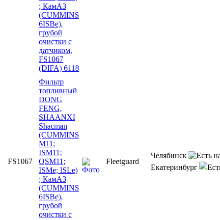
; КамАЗ
(CUMMINS
6ISBe),
грубой
очистки с
датчиком,
FS1067
(DIFA) 6118
Фильтр
топливный
DONG
FENG,
SHAANXI
Shacman
(CUMMINS
M11;
ISM11;
Челябинск
FS1067
QSM11;
Fleetguard
Екатеринбург
ISMe; ISLe)
; КамАЗ
(CUMMINS
6ISBe),
грубой
очистки с