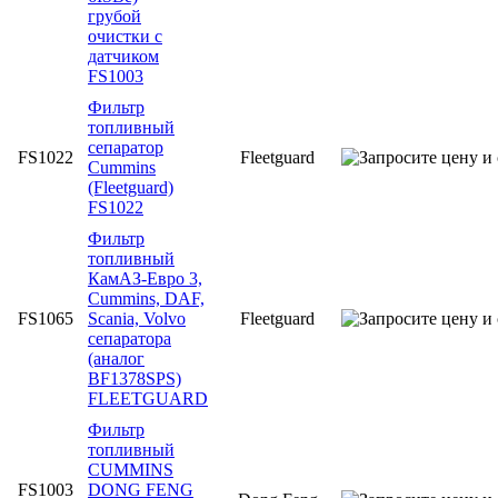
грубой
очистки с
датчиком
FS1003
Фильтр
топливный
сепаратор
FS1022
Fleetguard
Cummins
(Fleetguard)
FS1022
Фильтр
топливный
КамАЗ-Евро 3,
Cummins, DAF,
FS1065
Scania, Volvo
Fleetguard
сепаратора
(аналог
BF1378SPS)
FLEETGUARD
Фильтр
топливный
CUMMINS
FS1003
DONG FENG