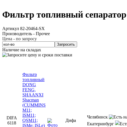
Фильтр топливный сепарато
Артикул 82-20464-SX
Производитель - Прочее
Цена - по запросу
Запросить
Наличие на складах
Фильтр
топливный
DONG
FENG,
SHAANXI
Shacman
(CUMMINS
M11;
ISM11;
Челябинск
DIFA
QSM11;
Дифа
6118
Екатеринбург
ISMe; ISLe)