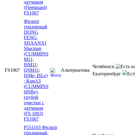
датчиком
(Fleetguard)
FS1067
Фильтр
топливный
DONG
FENG,
SHAANXI
Shacman
(CUMMINS
M11;
ISM11;
Челябинск
FS1067
QSM11;
Альтернатива
Екатеринбург
ISMe; ISLe)
; КамАЗ
(CUMMINS
6ISBe),
грубой
очистки с
датчиком
(FS 1003)
FS1067
P551103 Фильтр
топливный,