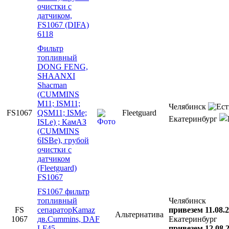
очистки с
датчиком,
FS1067 (DIFA)
6118
Фильтр
топливный
DONG FENG,
SHAANXI
Shacman
(CUMMINS
M11; ISM11;
Челябинск
FS1067
QSM11; ISMe;
Fleetguard
Екатеринбург
ISLe) ; КамАЗ
(CUMMINS
6ISBe), грубой
очистки с
датчиком
(Fleetguard)
FS1067
FS1067 фильтр
топливный
Челябинск
FS
сепараторKamaz
привезем 11.08.
Альтернатива
1067
дв.Cummins, DAF
Екатеринбург
LF45
привезем 12.08.