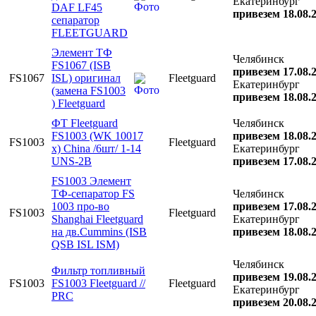
Екатеринбург
DAF LF45
привезем 18.08.
сепаратор
FLEETGUARD
Элемент ТФ
Челябинск
FS1067 (ISB
привезем 17.08.
FS1067
ISL) оригинал
Fleetguard
Екатеринбург
(замена FS1003
привезем 18.08.
) Fleetguard
ФТ Fleetguard
Челябинск
FS1003 (WK 10017
привезем 18.08.
FS1003
Fleetguard
x) China /6шт/ 1-14
Екатеринбург
UNS-2B
привезем 17.08.
FS1003 Элемент
ТФ-сепаратор FS
Челябинск
1003 про-во
привезем 17.08.
FS1003
Fleetguard
Shanghai Fleetguard
Екатеринбург
на дв.Cummins (ISB
привезем 18.08.
QSB ISL ISM)
Челябинск
Фильтр топливный
привезем 19.08.
FS1003
FS1003 Fleetguard //
Fleetguard
Екатеринбург
PRC
привезем 20.08.