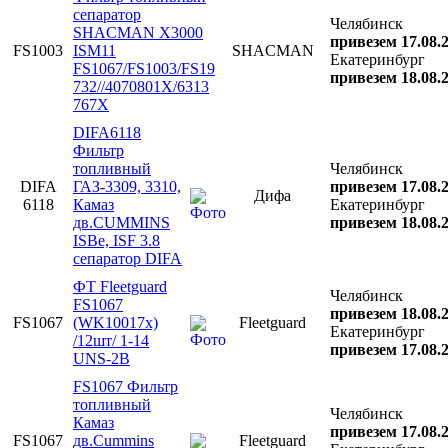
сепаратор
Челябинск
SHACMAN X3000
привезем 17.08.
FS1003
ISM11
SHACMAN
Екатеринбург
FS1067/FS1003/FS19
привезем 18.08.
732//4070801X/6313
767X
DIFA6118
Фильтр
топливный
Челябинск
DIFA
ГАЗ-3309, 3310,
привезем 17.08.
Дифа
6118
Камаз
Екатеринбург
дв.CUMMINS
привезем 18.08.
ISBe, ISF 3.8
сепаратор DIFA
ФТ Fleetguard
Челябинск
FS1067
привезем 18.08.
FS1067
(WK10017x)
Fleetguard
Екатеринбург
/12шт/ 1-14
привезем 17.08.
UNS-2B
FS1067 Фильтр
топливный
Челябинск
Камаз
привезем 17.08.
FS1067
дв.Cummins
Fleetguard