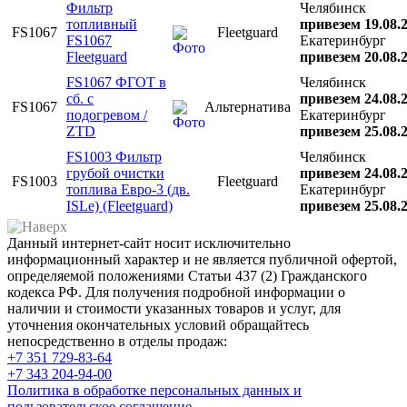
Фильтр
Челябинск
топливный
привезем 19.08.
FS1067
Fleetguard
FS1067
Екатеринбург
Fleetguard
привезем 20.08.
FS1067 ФГОТ в
Челябинск
сб. с
привезем 24.08.
FS1067
Альтернатива
подогревом /
Екатеринбург
ZTD
привезем 25.08.
FS1003 Фильтр
Челябинск
грубой очистки
привезем 24.08.
FS1003
Fleetguard
топлива Евро-3 (дв.
Екатеринбург
ISLe) (Fleetguard)
привезем 25.08.
Данный интернет-сайт носит исключительно
информационный характер и не является публичной офертой,
определяемой положениями Статьи 437 (2) Гражданского
кодекса РФ. Для получения подробной информации о
наличии и стоимости указанных товаров и услуг, для
уточнения окончательных условий обращайтесь
непосредственно в отделы продаж:
+7 351
729-83-64
+7 343
204-94-00
Политика в обработке персональных данных и
пользовательское соглашение