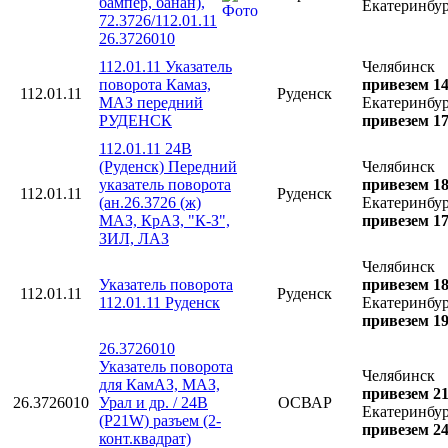
бампер, банан),
Екатеринбу
72.3726/112.01.11
26.3726010
112.01.11 Указатель
Челябинск
поворота Камаз,
привезем 14
112.01.11
Руденск
МАЗ передний
Екатеринбу
РУДЕНСК
привезем 17
112.01.11 24В
(Руденск) Передний
Челябинск
указатель поворота
привезем 18
112.01.11
Руденск
(ан.26.3726 (ж)
Екатеринбу
МАЗ, КрАЗ, "К-З",
привезем 17
ЗИЛ, ЛАЗ
Челябинск
Указатель поворота
привезем 18
112.01.11
Руденск
112.01.11 Руденск
Екатеринбу
привезем 19
26.3726010
Указатель поворота
Челябинск
для КамАЗ, МАЗ,
привезем 21
26.3726010
Урал и др. / 24В
ОСВАР
Екатеринбу
(P21W) разъем (2-
привезем 24
конт.квадрат)