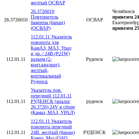
желтый ОСВАР
26.3726010
Челябинск
Повторитель
привезем 24
26.3726010
ОСВАР
бампера (банан)
Екатеринбу
(ОСВАР)
привезем 25
112.01.11 Указатель
поворота для
КамАЗ, МАЗ, Урал
и др. / 24В (P21W)
112.01.11
разъем (2-
Руденск
конт.квадрат),
желтый,
вертикальный
Руденск
Указатель пов.
передний 112.01.11
112.01.11
РУДЕНСК (аналог
руденск
26.3726) 24V в сборе
(Камаз, МАЗ, УРАЛ)
112.01.11 Указатель
поворота передний
112.01.11
24В. желтый (банан)
РУДЕНСК
Камаз, Маз (ОАО